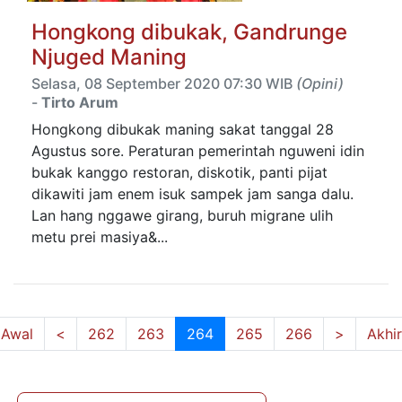
Hongkong dibukak, Gandrunge
Njuged Maning
Selasa, 08 September 2020 07:30 WIB
(Opini)
-
Tirto Arum
Hongkong dibukak maning sakat tanggal 28
Agustus sore. Peraturan pemerintah nguweni idin
bukak kanggo restoran, diskotik, panti pijat
dikawiti jam enem isuk sampek jam sanga dalu.
Lan hang nggawe girang, buruh migrane ulih
metu prei masiya&...
(current)
Awal
<
262
263
264
265
266
>
Akhir