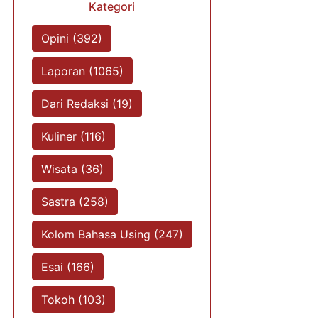
Kategori
Opini (392)
Laporan (1065)
Dari Redaksi (19)
Kuliner (116)
Wisata (36)
Sastra (258)
Kolom Bahasa Using (247)
Esai (166)
Tokoh (103)