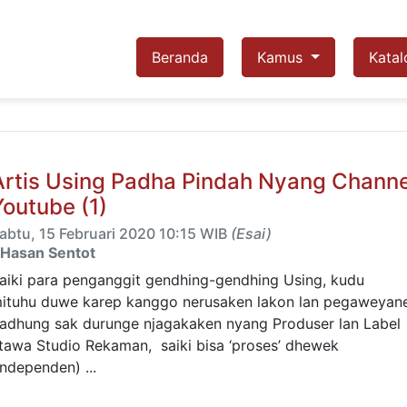
Beranda
Kamus
Katal
Artis Using Padha Pindah Nyang Channe
Youtube (1)
abtu, 15 Februari 2020 10:15 WIB
(Esai)
Hasan Sentot
aiki para penganggit gendhing-gendhing Using, kudu
ituhu duwe karep kanggo nerusaken lakon lan pegaweyane
adhung sak durunge njagakaken nyang Produser lan Label
tawa Studio Rekaman, saiki bisa ‘proses’ dhewek
independen) ...