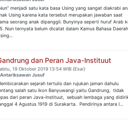
Nun” menjadi satu kata basa Using yang sangat diakrabi an
nak Using karena kata tersebut merupakan jawaban saat
ama seorang anak dipanggil. Bunyinya seperti huruf Arab k
5. Nun ternyata belum dicatat dalam Kamus Bahasa Daera
sing...
Gandrung dan Peran Java-Instituut
abtu, 19 Oktober 2019 13:54 WIB
(Esai)
Antariksawan Jusuf
embicarakan sejarah tertulis dan rujukan jaman dahulu
entang salah satu ikon Banyuwangi yaitu Gandrung, tidak
epas dari peran Java-Instituut, sebuah lembaga yang didiri
anggal 4 Agustus 1919 di Surakarta. Pendirinya antara l...