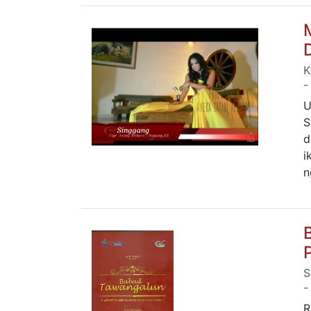
K
-
U
S
d
i
n
S
-
R