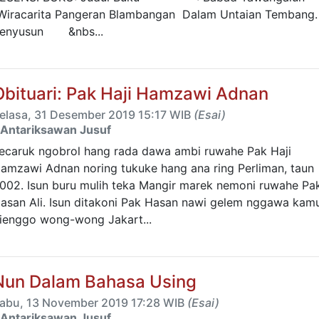
Wiracarita Pangeran Blambangan Dalam Untaian Tembang.
enyusun &nbs...
Obituari: Pak Haji Hamzawi Adnan
elasa, 31 Desember 2019 15:17 WIB
(Esai)
Antariksawan Jusuf
ecaruk ngobrol hang rada dawa ambi ruwahe Pak Haji
amzawi Adnan noring tukuke hang ana ring Perliman, taun
002. Isun buru mulih teka Mangir marek nemoni ruwahe Pa
asan Ali. Isun ditakoni Pak Hasan nawi gelem nggawa kam
ienggo wong-wong Jakart...
Nun Dalam Bahasa Using
abu, 13 November 2019 17:28 WIB
(Esai)
Antariksawan Jusuf