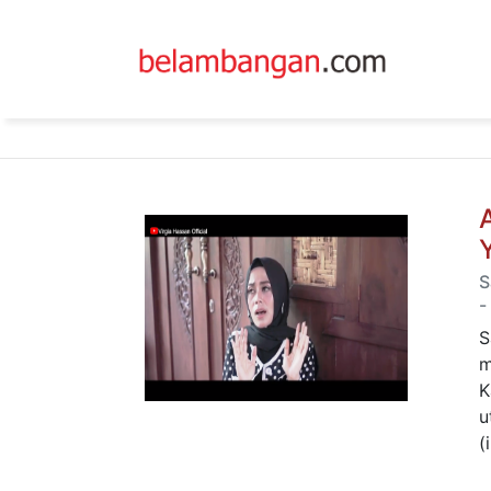
S
-
S
m
K
u
(