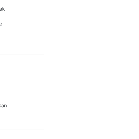
ak-
e
h
kan