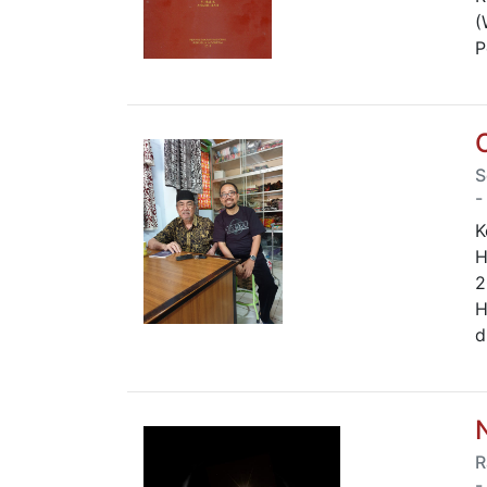
(
P
S
-
K
H
2
H
d
R
-