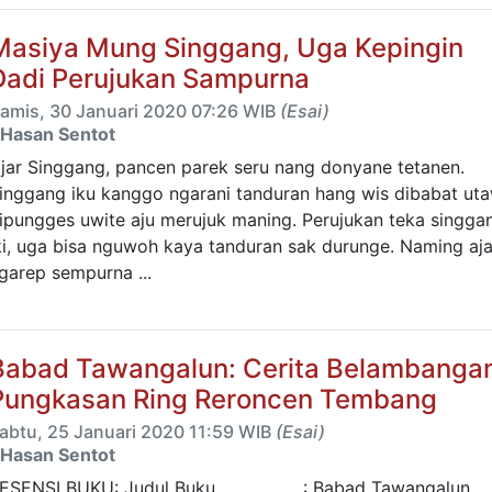
Masiya Mung Singgang, Uga Kepingin
Dadi Perujukan Sampurna
amis, 30 Januari 2020 07:26 WIB
(Esai)
Hasan Sentot
jar Singgang, pancen parek seru nang donyane tetanen.
inggang iku kanggo ngarani tanduran hang wis dibabat ut
ipungges uwite aju merujuk maning. Perujukan teka singga
ki, uga bisa nguwoh kaya tanduran sak durunge. Naming aj
garep sempurna ...
Babad Tawangalun: Cerita Belambanga
Pungkasan Ring Reroncen Tembang
abtu, 25 Januari 2020 11:59 WIB
(Esai)
Hasan Sentot
ESENSI BUKU: Judul Buku : Babad Tawangalun