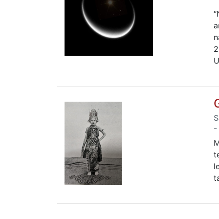
“
a
n
2
U
S
-
M
t
l
t