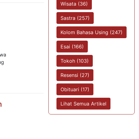
Wisata (36)
Sastra (257)
Kolom Bahasa Using (247)
Esai (166)
awa
Tokoh (103)
ng
a
Resensi (27)
Obituari (17)
n
Lihat Semua Artikel