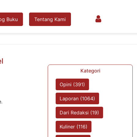
og Buku
Tentang Kami
l
Kategori
Opini (391)
Laporan (1064)
.
Dari Redaksi (19)
Kuliner (116)