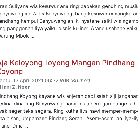
ran Suliyana wis kesuwur ana ring babakan gendhing musi
anyuwangian. Artis Banyuwangi hang kesuwur minangka ar
endhang kempul Banyuwangian iki nyatane saiki wis ngam
ing panggonan liya yaiku bisnis kuliner. Arane usahane yaik
arung Mbok ...
Aja Keloyong-loyong Mangan Pindhang
Koyong
abtu, 17 April 2021 06:32 WIB
(Kuliner)
Hani Z. Noor
indhang Koyong kayane wis anjerah dadi salah siji jangana
edina-dina ring Banyuwangi hang mula seru gampange ulih
wak seger teka segara. Ring kutha liya nawi memper-memp
na pisan, umpamane Pindang Serani, Asem-asem lan liya-li
rane. Dina ...