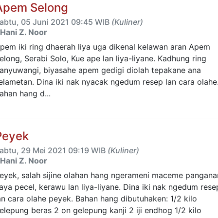
Apem Selong
abtu, 05 Juni 2021 09:45 WIB
(Kuliner)
Hani Z. Noor
pem iki ring dhaerah liya uga dikenal kelawan aran Apem
elong, Serabi Solo, Kue ape lan liya-liyane. Kadhung ring
anyuwangi, biyasahe apem gedigi diolah tepakane ana
elametan. Dina iki nak nyacak ngedum resep lan cara olahe
ahan hang d...
Peyek
abtu, 29 Mei 2021 09:19 WIB
(Kuliner)
Hani Z. Noor
eyek, salah sijine olahan hang ngerameni maceme pangana
aya pecel, kerawu lan liya-liyane. Dina iki nak ngedum rese
an cara olahe peyek. Bahan hang dibutuhaken: 1/2 kilo
elepung beras 2 on gelepung kanji 2 iji endhog 1/2 kilo