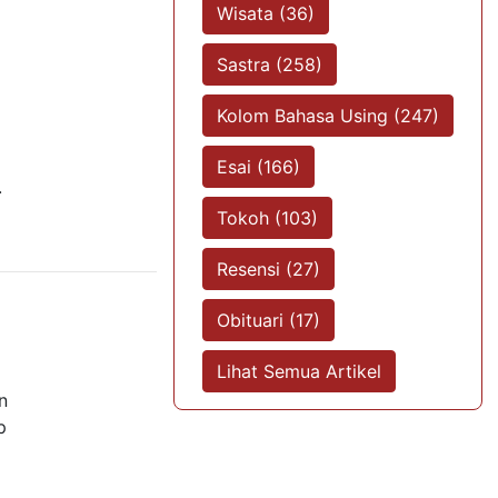
Wisata (36)
Sastra (258)
Kolom Bahasa Using (247)
Esai (166)
.
Tokoh (103)
Resensi (27)
Obituari (17)
Lihat Semua Artikel
n
p