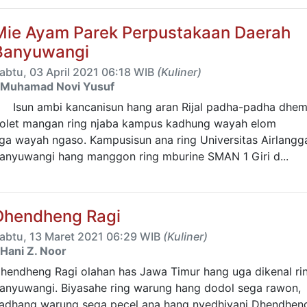
Mie Ayam Parek Perpustakaan Daerah
Banyuwangi
abtu, 03 April 2021 06:18 WIB
(Kuliner)
Muhamad Novi Yusuf
sun ambi kancanisun hang aran Rijal padha-padha dhe
olet mangan ring njaba kampus kadhung wayah elom
ga wayah ngaso. Kampusisun ana ring Universitas Airlangg
anyuwangi hang manggon ring mburine SMAN 1 Giri d...
Dhendheng Ragi
abtu, 13 Maret 2021 06:29 WIB
(Kuliner)
Hani Z. Noor
hendheng Ragi olahan has Jawa Timur hang uga dikenal ri
anyuwangi. Biyasahe ring warung hang dodol sega rawon,
adhang warung sega pecel ana hang nyedhiyani Dhendhen