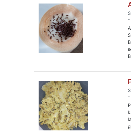
S
-
A
S
B
s
B
S
-
P
k
l
g