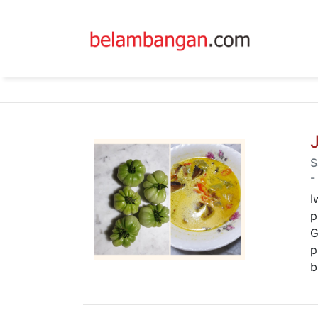
S
-
I
p
G
p
b