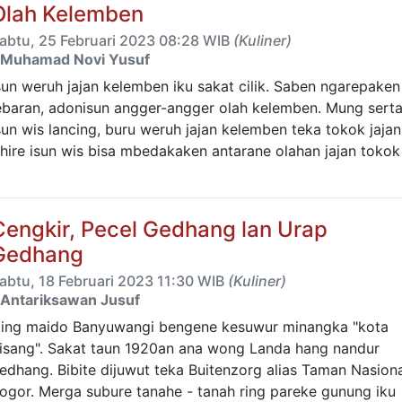
Olah Kelemben
abtu, 25 Februari 2023 08:28 WIB
(Kuliner)
Muhamad Novi Yusuf
sun weruh jajan kelemben iku sakat cilik. Saben ngarepaken
ebaran, adonisun angger-angger olah kelemben. Mung sert
sun wis lancing, buru weruh jajan kelemben teka tokok jajan
hire isun wis bisa mbedakaken antarane olahan jajan tokok 
Cengkir, Pecel Gedhang lan Urap
Gedhang
abtu, 18 Februari 2023 11:30 WIB
(Kuliner)
Antariksawan Jusuf
ing maido Banyuwangi bengene kesuwur minangka "kota
isang". Sakat taun 1920an ana wong Landa hang nandur
edhang. Bibite dijuwut teka Buitenzorg alias Taman Nasion
ogor. Merga subure tanahe - tanah ring pareke gunung iku