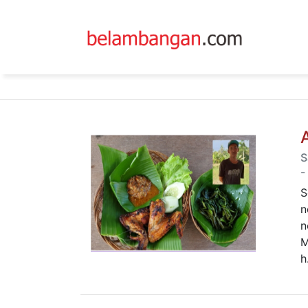
S
-
S
n
n
M
h.