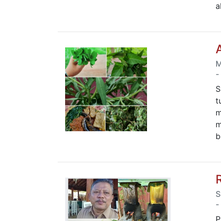
a
M
-
S
t
m
m
b
S
-
P