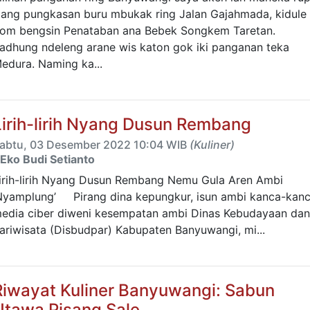
ang pungkasan buru mbukak ring Jalan Gajahmada, kidule
om bengsin Penataban ana Bebek Songkem Taretan.
adhung ndeleng arane wis katon gok iki panganan teka
edura. Naming ka...
Lirih-lirih Nyang Dusun Rembang
abtu, 03 Desember 2022 10:04 WIB
(Kuliner)
Eko Budi Setianto
irih-lirih Nyang Dusun Rembang Nemu Gula Aren Ambi
Nyamplung’ Pirang dina kepungkur, isun ambi kanca-kan
edia ciber diweni kesempatan ambi Dinas Kebudayaan dan
ariwisata (Disbudpar) Kabupaten Banyuwangi, mi...
Riwayat Kuliner Banyuwangi: Sabun
Utawa Pisang Sale