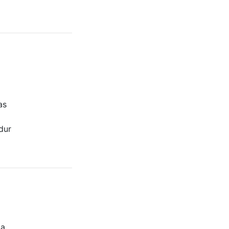
as
dur
a.