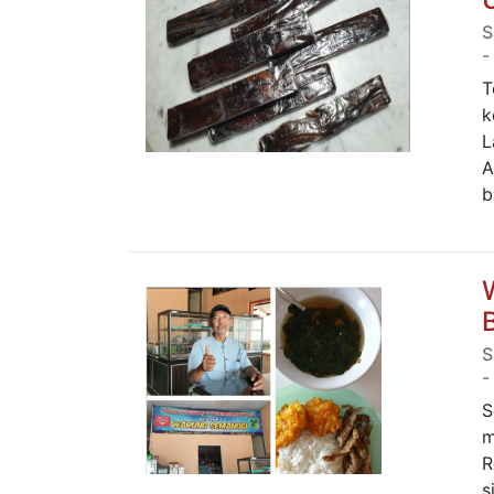
S
-
T
k
L
A
b
S
-
S
m
R
s