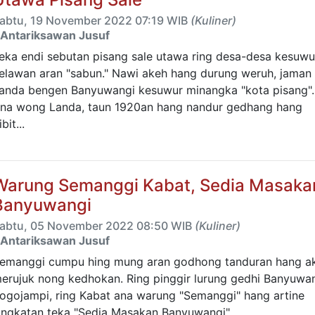
abtu, 19 November 2022 07:19 WIB
(Kuliner)
Antariksawan Jusuf
eka endi sebutan pisang sale utawa ring desa-desa kesuwu
elawan aran "sabun." Nawi akeh hang durung weruh, jaman
anda bengen Banyuwangi kesuwur minangka "kota pisang".
na wong Landa, taun 1920an hang nandur gedhang hang
ibit...
Warung Semanggi Kabat, Sedia Masaka
Banyuwangi
abtu, 05 November 2022 08:50 WIB
(Kuliner)
Antariksawan Jusuf
emanggi cumpu hing mung aran godhong tanduran hang a
erujuk nong kedhokan. Ring pinggir lurung gedhi Banyuwa
ogojampi, ring Kabat ana warung "Semanggi" hang artine
ingkatan teka "Sedia Masakan Banyuwangi". ...