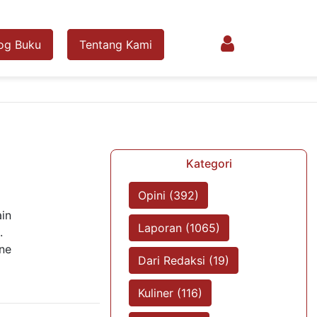
og Buku
Tentang Kami
Kategori
Opini (392)
ain
Laporan (1065)
.
ne
Dari Redaksi (19)
Kuliner (116)