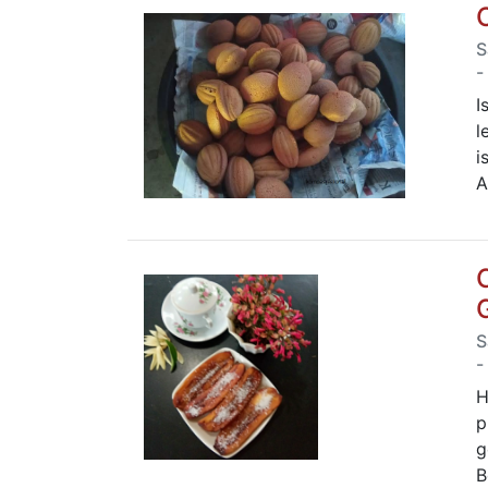
S
-
I
l
i
A
S
-
H
p
g
B