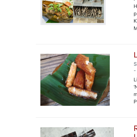
H
p
K
M
S
-
L
‘
m
P