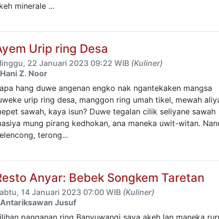
keh minerale ...
Ayem Urip ring Desa
inggu, 22 Januari 2023 09:22 WIB
(Kuliner)
Hani Z. Noor
apa hang duwe angenan engko nak ngantekaken mangsa
uweke urip ring desa, manggon ring umah tikel, mewah aliy
epet sawah, kaya isun? Duwe tegalan cilik seliyane sawah
asiya mung pirang kedhokan, ana maneka uwit-witan. Nan
elencong, terong...
Resto Anyar: Bebek Songkem Taretan
abtu, 14 Januari 2023 07:00 WIB
(Kuliner)
Antariksawan Jusuf
ilihan panganan ring Banyuwangi saya akeh lan maneka rup