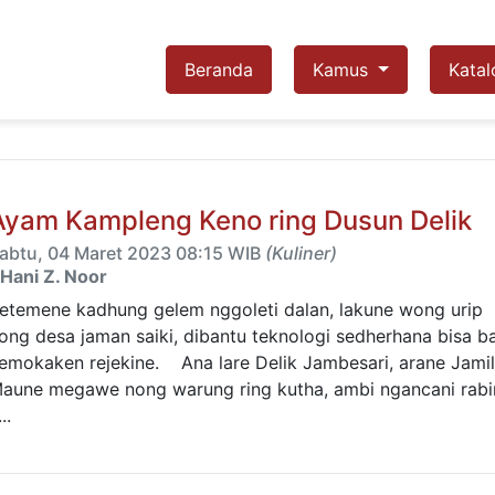
Beranda
Kamus
Katal
Ayam Kampleng Keno ring Dusun Delik
abtu, 04 Maret 2023 08:15 WIB
(Kuliner)
Hani Z. Noor
etemene kadhung gelem nggoleti dalan, lakune wong urip
ong desa jaman saiki, dibantu teknologi sedherhana bisa b
emokaken rejekine. Ana lare Delik Jambesari, arane Jamil
aune megawe nong warung ring kutha, ambi ngancani rabi
..