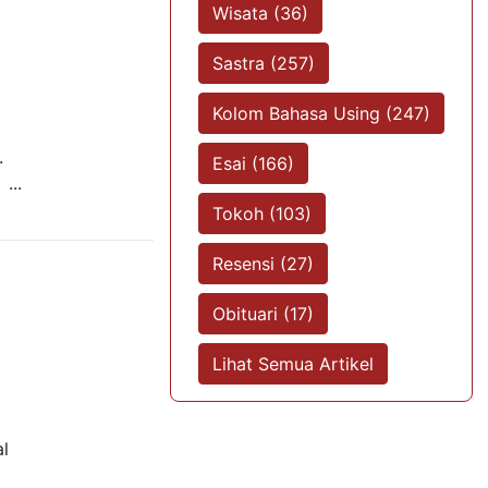
Wisata (36)
Sastra (257)
Kolom Bahasa Using (247)
a
.
Esai (166)
...
Tokoh (103)
Resensi (27)
Obituari (17)
Lihat Semua Artikel
al