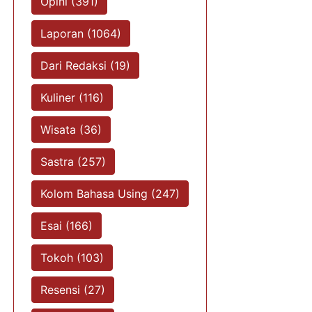
Opini (391)
Laporan (1064)
Dari Redaksi (19)
Kuliner (116)
Wisata (36)
Sastra (257)
Kolom Bahasa Using (247)
Esai (166)
Tokoh (103)
Resensi (27)