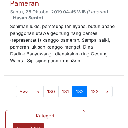
Pameran
Sabtu, 26 Oktober 2019 04:45 WIB
(Laporan)
-
Hasan Sentot
Seniman lukis, pematung lan liyane, butuh anane
panggonan utawa gedhung hang pantes
(representatif) kanggo pameran. Sampai saiki,
pameran lukisan kanggo mengeti Dina
Dadine Banyuwangi, dianakaken ring Gedung
Wanita. Siji-sijine panggonan&nb...
(current)
Awal
<
130
131
132
133
>
Kategori