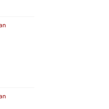
an
a
an