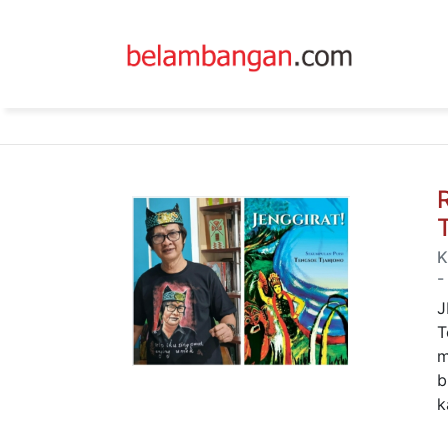
K
-
J
T
m
b
k