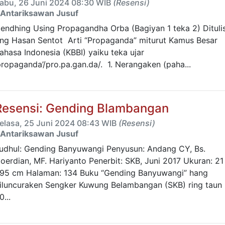
abu, 26 Juni 2024 08:30 WIB
(Resensi)
Antariksawan Jusuf
endhing Using Propagandha Orba (Bagiyan 1 teka 2) Dituli
ing Hasan Sentot Arti “Propaganda” miturut Kamus Besar
ahasa Indonesia (KBBI) yaiku teka ujar
propaganda’/pro.pa.gan.da/. 1. Nerangaken (paha...
Resensi: Gending Blambangan
elasa, 25 Juni 2024 08:43 WIB
(Resensi)
Antariksawan Jusuf
udhul: Gending Banyuwangi Penyusun: Andang CY, Bs.
oerdian, MF. Hariyanto Penerbit: SKB, Juni 2017 Ukuran: 21
95 cm Halaman: 134 Buku “Gending Banyuwangi” hang
iluncuraken Sengker Kuwung Belambangan (SKB) ring taun
0...