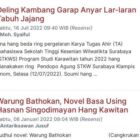
Deling Kambang Garap Anyar Lar-laran
Tabuh Jajang
abtu, 16 Juli 2022 09:40 WIB
(Resensi)
Moh. Syaiful
na hang beda ring pergelaran Karya Tugas Ahir (TA)
ahasiswa Sekolah Tinggi Kesenian Wilwatikta Surabaya
STKWS) Program Studi Karawitan tahun 2022 hang
ianakaken ring Pendopo Agung STKW Surabaya Klampis
nom, Selasa (12/07/2022). Soumi hang ...
Warung Bathokan, Novel Basa Using
Hasnan Singodimayan Hang Kawitan
abtu, 08 Januari 2022 09:04 WIB
(Resensi)
Antariksawan Jusuf
Judhul novel: Warung Bathokan (Cangkrukan