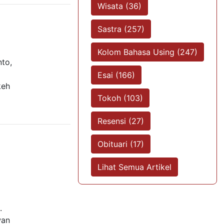
Wisata (36)
Sastra (257)
Kolom Bahasa Using (247)
nto,
Esai (166)
keh
Tokoh (103)
Resensi (27)
Obituari (17)
Lihat Semua Artikel
.
wan