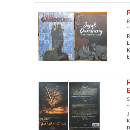
R
-
R
L
K
b
S
-
J
K
D