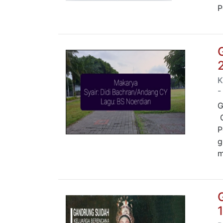
P
K
-
G
G
P
g
m
1