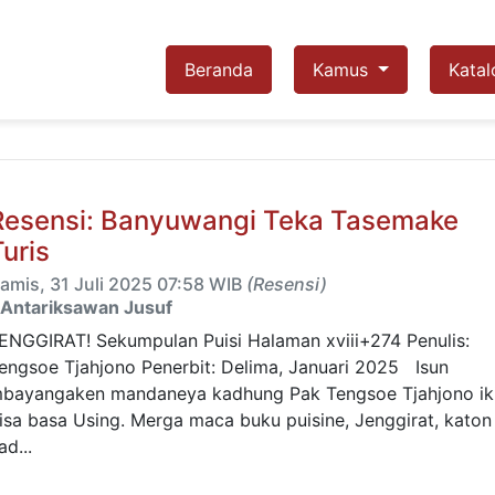
Beranda
Kamus
Katal
Resensi: Banyuwangi Teka Tasemake
Turis
amis, 31 Juli 2025 07:58 WIB
(Resensi)
Antariksawan Jusuf
ENGGIRAT! Sekumpulan Puisi Halaman xviii+274 Penulis:
engsoe Tjahjono Penerbit: Delima, Januari 2025 Isun
bayangaken mandaneya kadhung Pak Tengsoe Tjahjono ik
isa basa Using. Merga maca buku puisine, Jenggirat, katon
ad...