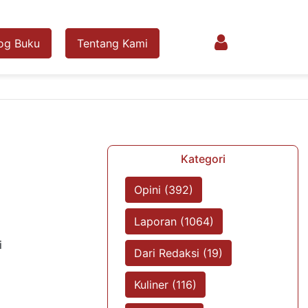
og Buku
Tentang Kami
Kategori
Opini (392)
Laporan (1064)
i
Dari Redaksi (19)
Kuliner (116)