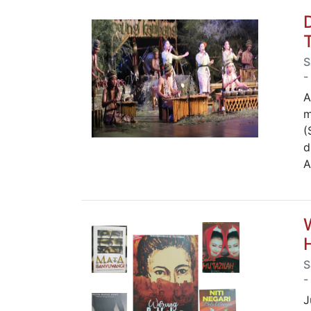
S
-
A
m
(
d
A
S
-