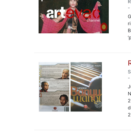
R
-
G
r
B
‘
S
-
J
N
2
d
2