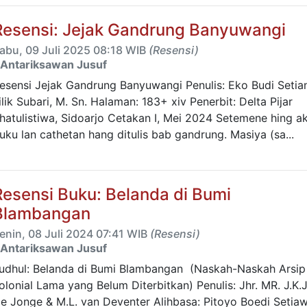
Resensi: Jejak Gandrung Banyuwangi
abu, 09 Juli 2025 08:18 WIB
(Resensi)
Antariksawan Jusuf
esensi Jejak Gandrung Banyuwangi Penulis: Eko Budi Setia
ilik Subari, M. Sn. Halaman: 183+ xiv Penerbit: Delta Pijar
hatulistiwa, Sidoarjo Cetakan I, Mei 2024 Setemene hing a
uku lan cathetan hang ditulis bab gandrung. Masiya (sa...
Resensi Buku: Belanda di Bumi
Blambangan
enin, 08 Juli 2024 07:41 WIB
(Resensi)
Antariksawan Jusuf
udhul: Belanda di Bumi Blambangan (Naskah-Naskah Arsip
olonial Lama yang Belum Diterbitkan) Penulis: Jhr. MR. J.K.J
e Jonge & M.L. van Deventer Alihbasa: Pitoyo Boedi Setia