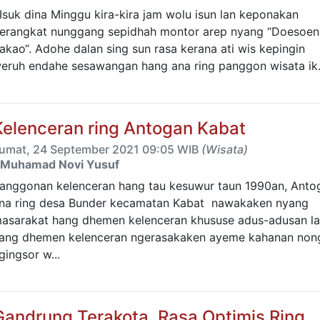
suk dina Minggu kira-kira jam wolu isun lan keponakan
erangkat nunggang sepidhah montor arep nyang “Doesoen
akao“. Adohe dalan sing sun rasa kerana ati wis kepingin
eruh endahe sesawangan hang ana ring panggon wisata ik.
Kelenceran ring Antogan Kabat
umat, 24 September 2021 09:05 WIB
(Wisata)
Muhamad Novi Yusuf
anggonan kelenceran hang tau kesuwur taun 1990an, Anto
na ring desa Bunder kecamatan Kabat nawakaken nyang
asarakat hang dhemen kelenceran khususe adus-adusan l
ang dhemen kelenceran ngerasakaken ayeme kahanan non
gingsor w...
Gandrung Terakota, Rasa Optimis Ring