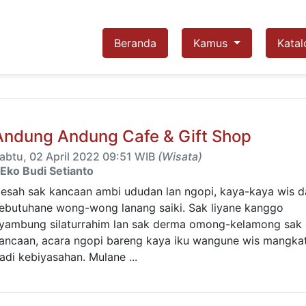
Beranda
Kamus
Katal
Andung Andung Cafe & Gift Shop
abtu, 02 April 2022 09:51 WIB
(Wisata)
Eko Budi Setianto
esah sak kancaan ambi ududan lan ngopi, kaya-kaya wis d
ebutuhane wong-wong lanang saiki. Sak liyane kanggo
yambung silaturrahim lan sak derma omong-kelamong sak
ancaan, acara ngopi bareng kaya iku wangune wis mangka
adi kebiyasahan. Mulane ...