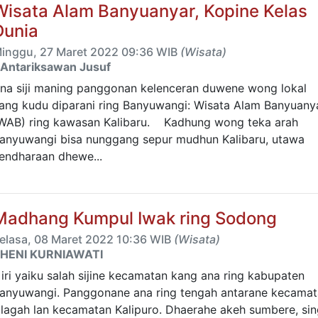
Wisata Alam Banyuanyar, Kopine Kelas
Dunia
inggu, 27 Maret 2022 09:36 WIB
(Wisata)
Antariksawan Jusuf
na siji maning panggonan kelenceran duwene wong lokal
ang kudu diparani ring Banyuwangi: Wisata Alam Banyuany
WAB) ring kawasan Kalibaru. Kadhung wong teka arah
anyuwangi bisa nunggang sepur mudhun Kalibaru, utawa
endharaan dhewe...
Madhang Kumpul Iwak ring Sodong
elasa, 08 Maret 2022 10:36 WIB
(Wisata)
HENI KURNIAWATI
iri yaiku salah sijine kecamatan kang ana ring kabupaten
anyuwangi. Panggonane ana ring tengah antarane kecama
lagah lan kecamatan Kalipuro. Dhaerahe akeh sumbere, sin