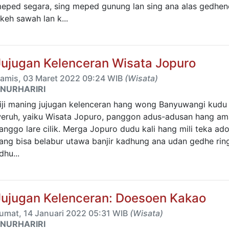
eped segara, sing meped gunung lan sing ana alas gedhen
keh sawah lan k...
Jujugan Kelenceran Wisata Jopuro
amis, 03 Maret 2022 09:24 WIB
(Wisata)
NURHARIRI
iji maning jujugan kelenceran hang wong Banyuwangi kudu
eruh, yaiku Wisata Jopuro, panggon adus-adusan hang a
anggo lare cilik. Merga Jopuro dudu kali hang mili teka ad
ang bisa belabur utawa banjir kadhung ana udan gedhe rin
dhu...
Jujugan Kelenceran: Doesoen Kakao
umat, 14 Januari 2022 05:31 WIB
(Wisata)
NURHARIRI