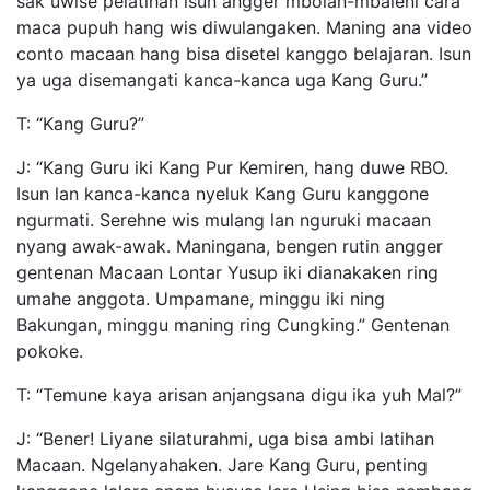
sak uwise pelatihan isun angger mbolan-mbaleni cara
maca pupuh hang wis diwulangaken. Maning ana video
conto macaan hang bisa disetel kanggo belajaran. Isun
ya uga disemangati kanca-kanca uga Kang Guru.”
T: “Kang Guru?”
J: “Kang Guru iki Kang Pur Kemiren, hang duwe RBO.
Isun lan kanca-kanca nyeluk Kang Guru kanggone
ngurmati. Serehne wis mulang lan nguruki macaan
nyang awak-awak. Maningana, bengen rutin angger
gentenan Macaan Lontar Yusup iki dianakaken ring
umahe anggota. Umpamane, minggu iki ning
Bakungan, minggu maning ring Cungking.” Gentenan
pokoke.
T: “Temune kaya arisan anjangsana digu ika yuh Mal?”
J: “Bener! Liyane silaturahmi, uga bisa ambi latihan
Macaan. Ngelanyahaken. Jare Kang Guru, penting