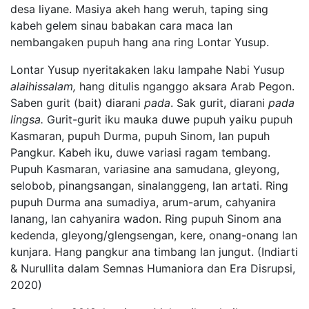
desa liyane. Masiya akeh hang weruh, taping sing
kabeh gelem sinau babakan cara maca lan
nembangaken pupuh hang ana ring Lontar Yusup.
Lontar Yusup nyeritakaken laku lampahe Nabi Yusup
alaihissalam,
hang ditulis nganggo aksara Arab Pegon.
Saben gurit (bait) diarani
pada
. Sak gurit, diarani
pada
lingsa.
Gurit-gurit iku mauka duwe pupuh yaiku pupuh
Kasmaran, pupuh Durma, pupuh Sinom, lan pupuh
Pangkur. Kabeh iku, duwe variasi ragam tembang.
Pupuh Kasmaran, variasine ana samudana, gleyong,
selobob, pinangsangan, sinalanggeng, lan artati. Ring
pupuh Durma ana sumadiya, arum-arum, cahyanira
lanang, lan cahyanira wadon. Ring pupuh Sinom ana
kedenda, gleyong/glengsengan, kere, onang-onang lan
kunjara. Hang pangkur ana timbang lan jungut. (Indiarti
& Nurullita dalam Semnas Humaniora dan Era Disrupsi,
2020)