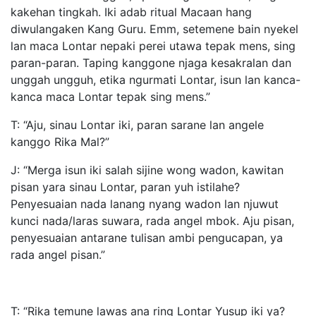
kakehan tingkah. Iki adab ritual Macaan hang
diwulangaken Kang Guru. Emm, setemene bain nyekel
lan maca Lontar nepaki perei utawa tepak mens, sing
paran-paran. Taping kanggone njaga kesakralan dan
unggah ungguh, etika ngurmati Lontar, isun lan kanca-
kanca maca Lontar tepak sing mens.”
T: “Aju, sinau Lontar iki, paran sarane lan angele
kanggo Rika Mal?”
J: “Merga isun iki salah sijine wong wadon, kawitan
pisan yara sinau Lontar, paran yuh istilahe?
Penyesuaian nada lanang nyang wadon lan njuwut
kunci nada/laras suwara, rada angel mbok. Aju pisan,
penyesuaian antarane tulisan ambi pengucapan, ya
rada angel pisan.”
T: “Rika temune lawas ana ring Lontar Yusup iki ya?