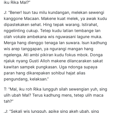
iku Rika Mal?”
J: “Bener! Isun tau milu kundangan, melekan sewengi
kanggone Macaan. Makene kuat melek, ya awak kudu
dipastekaken sehat. Hing tepak warang. Istirahat,
nggelinting cukup. Tetep kudu latian tembange lan
olah vokale ambekana wis nguwasani lagune muka.
Merga hang dienggo tenaga lan suwara. Isun kadhung
wis arep tanggapan, ya ngurangi mangan hang
ngelenga. Ati ambi pikiran kudu fokus mbok. Donga
njaluk nyang Gusti Alloh makene dilancaraken sakat
kawitan sampek pungkasan. Uga ndonga supaya
paran hang dikarepaken sohibul hajat alias
pengundang, kelaksan.”
T: “Mal, iku roh Rika lungguh silah sewengian yuh, sing
ulih ubah Mal? Terus kadhung mens, tetep ulih maca
tah?”
.
J: “Sekali wis lungguh, apike sing akeh ubah, sing