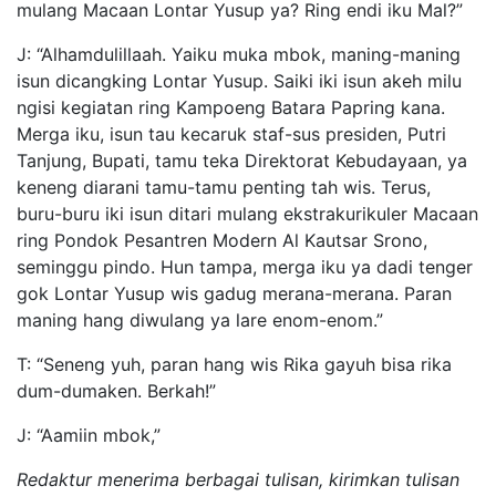
mulang Macaan Lontar Yusup ya? Ring endi iku Mal?”
J: “Alhamdulillaah. Yaiku muka mbok, maning-maning
isun dicangking Lontar Yusup. Saiki iki isun akeh milu
ngisi kegiatan ring Kampoeng Batara Papring kana.
Merga iku, isun tau kecaruk staf-sus presiden, Putri
Tanjung, Bupati, tamu teka Direktorat Kebudayaan, ya
keneng diarani tamu-tamu penting tah wis. Terus,
buru-buru iki isun ditari mulang ekstrakurikuler Macaan
ring Pondok Pesantren Modern Al Kautsar Srono,
seminggu pindo. Hun tampa, merga iku ya dadi tenger
gok Lontar Yusup wis gadug merana-merana. Paran
maning hang diwulang ya lare enom-enom.”
T: “Seneng yuh, paran hang wis Rika gayuh bisa rika
dum-dumaken. Berkah!”
J: “Aamiin mbok,”
Redaktur menerima berbagai tulisan, kirimkan tulisan