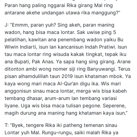
Paran hang paling nggarai Rika girang Mal ring
antarane akehe undangan utawa rika manggung?”
J: “Emmm, paran yuh? Sing akeh, paran maning
wadon, hang bisa maca lontar. Sak uwise ping 5
pelatihan, kawitan ana penembang wadon yaiku Bu
Wiwin Indiarti, isun lan kancanisun Indah Pratiwi. Isun
tau maca lontar ring wisuda kakak tingkat, tepak iku
ana Bupati, Pak Anas. Ya sapa hang sing girang. Arane
ditonton ambi wong nomer siji ring Banyuwangi. Terus
pisan alhamdulillah taun 2019 isun khataman mbok. Ya
kaya wong mari maca Al-Qur’an digu ika. Wis mari
anggonisun sinau maca lontar, merga wis bisa kabeh
tembang dhasar, arum-arum lan tembang variasi
liyane. Uga wis bisa maca tulisan pegone. Seperene,
magih durung ana maning hang khataman kaya isun.”
T: “Byek, tengere Rika iki patheng temenan sinau
Lontar yuh Mal. Rungu-rungu, saiki malah Rika ya