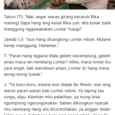
Takon (T): “Mal, seger waras girang kecaruk Rika
maning! Sapa hang sing kenal Rika yuh. Wis bolak balik
manggung nggawakaken Lontar Yusup!”
Jawab (J): “Isun hang
dicangking
Lontar mbok. Mulane
kerep manggung. Hehehee..”
T: “Paran hang nggarai Mala gelem kecemplung, gelem
sinau maca lan nembang Lontar? Alihe, maca lontar iku
yara angel. Sak weruhisun pisan, Lontar iki hang maca
wong-wong tuwek.”
J: “Ya buru-buru, maune isun diejak Bu Wiwin, isun sing
weruh paran-paran bab Lontar mbok. Ya taping tau
rungu, digu. Kawitan milu pelatihan, ya mung bisa
ngomplong ngerungokaken. Saben dikongkon nyacak
niru nembang hang wis dicontohaken, ya angger tetak-