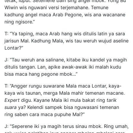
tetak, luput. Setemene bain sing angel mbok. Yong Bu
Wiwin wis nguwani versi terjemahane. Temune
kadhung angel maca Arab Pegone, wis ana wacanane
ning ngisore.”
T: “Ya taping, maca Arab hang wis ditulis latin ya sara
jarisun Mal. Kadhung Mala, wis tau weruh wujud aseline
Lontar?”
J: “Tau weruh ana salinane, kitabe iku kandel ya magih
ditulis tangan. Lan, apike awak-awak iki malah kudu
bisa maca hang pegone mbok...”
T: “Angger rungu suwarane Mala maca Lontar, kaya-
kaya wis taunan, merga Mala mahir temenan macane.
Expert
digu. Kayane Mala iki mula bakat ring
tarik
suara
ya? Kelendi sampek bisa nguwasani temenan
ring saben cara maca pupuhe Mal?”
J: “Seperene iki ya magih terus sinau mbok. Ring umah,