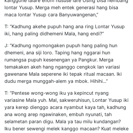
kanggone lalare enom hususe lare Using bisa nembang
lontar Yusup. Merga meh entek generasi hang bisa
maca lontar Yusup cara Banyuwangenan,”
T: “Kadhung akehe pupuh hang ana ring Lontar Yusup
iki, hang paling didhemeni Mala, hang endi?”
J: “Kadhung ngomongaken pupuh hang paling hun
dhemeni, ana siji loro. Taping hang nggarai hun
rumangsa pupuh kesenengan ya Pangkur. Merga
temakaken akeh hang nganggo cengkok lan variasi
gawenane Mala seperene iki tepak ritual macaan. Iki
dudu merga munggah-alem ya mbok. Hihihi...”
T: “Pentese wong-wong iku ya kepincut nyang
variasine Mala yuh. Mal, sakweruhisun, Lontar Yusup iki
yara kerep dienggo acara nyambut kaya tah, kadhung
ana wong arep ngawinaken, embuh nyunati, tah
selametan paran digu. Mala ya tau milu kundangan?
Iku bener sewengi melek kanggo macaan? Kuat meleke