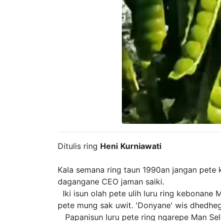
Ditulis ring
Heni
Kurniawati
Kala semana ring taun 1990an jangan pete 
dagangane CEO jaman saiki.
Iki isun olah pete ulih luru ring kebonane
pete mung sak uwit. 'Donyane' wis dhedhe
Papanisun luru pete ring ngarepe Man Sel