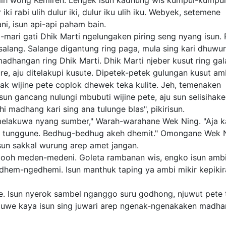
ulih wong Kemiren. Lengek isun kadhung wis kumpul-kumpul
iki rabi ulih dulur iki, dulur iku ulih iku. Webyek, setemene
ni, isun api-api paham bain.
-mari gati Dhik Marti ngelungaken piring seng nyang isun. 
salang. Salange digantung ring paga, mula sing kari dhuwur.
dhangan ring Dhik Marti. Dhik Marti njeber kusut ring gal
e, aju ditelakupi kusute. Dipetek-petek gulungan kusut am
ak wijine pete coplok dhewek teka kulite. Jeh, temenaken
 Isun gancang nulungi mbubuti wijine pete, aju sun selisihake
i madhang kari sing ana tulunge blas", pikirisun.
elakuwa nyang sumber," Warah-warahane Wek Ning. "Aja k
na tunggune. Bedhug-bedhug akeh dhemit." Omongane Wek 
sun sakkal wurung arep amet jangan.
 ooh meden-medeni. Goleta rambanan wis, engko isun ambi
dhem-ngedhemi. Isun manthuk taping ya ambi mikir kepikir
e. Isun nyerok sambel nganggo suru godhong, njuwut pete 
ng duwe kaya isun sing juwari arep ngenak-ngenakaken madh