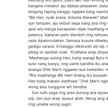
kadhung wis gedhi, payu laki, isun emong 
bangete melabot aju dijelas-jelasaken, dulur 
bingung taping kanggo ngajeni kang nyerita
"Bik Hen, nyak arene. Imbuha dhewek!" Mari
sun tampani, aju imbuh sega kang ana ring 
apal wis merga kecepeten dijak madhang-ma
pelanca, bakaran pete diendoh ring ndhuwur
rada dipelorodaken. Semasa kusute dibeley
gedigu carane. Entanggo dikenceti siji-siji.
jebeg isi sambel ucek. "Endhane arep diopah
"Madhanga sulung Hen, kang wareg! Buru m
suwi nang banyu, ring uwite bendha iku a
anange Dhik Marti nggawe isun keweden. I
"Wis madhanga Bik Hen! Anang iku biyasah
Hen kang makani wedhuse." Dhik Marti nge
wong alus tunggune wit bendha.
Sun tulih sega ring aren durung ana layan
wiji. Isin isun arep njuwut akeh. Wong si
ring umahe wong sugih.