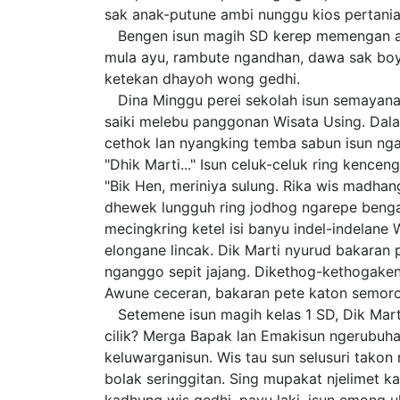
sak anak-putune ambi nunggu kios pertania
Bengen isun magih SD kerep memengan amb
mula ayu, rambute ngandhan, dawa sak boy
ketekan dhayoh wong gedhi.
Dina Minggu perei sekolah isun semayana
saiki melebu panggonan Wisata Using. Dal
cethok lan nyangking temba sabun isun nga
"Dhik Marti..." Isun celuk-celuk ring kenc
"Bik Hen, meriniya sulung. Rika wis madhang
dhewek lungguh ring jodhog ngarepe beng
mecingkring ketel isi banyu indel-indelane
elongane lincak. Dik Marti nyurud bakaran 
nganggo sepit jajang. Dikethog-kethogake
Awune ceceran, bakaran pete katon semorot
Setemene isun magih kelas 1 SD, Dik Marti
cilik? Merga Bapak lan Emakisun ngerubuha
keluwarganisun. Wis tau sun selusuri tako
bolak seringgitan. Sing mupakat njelimet k