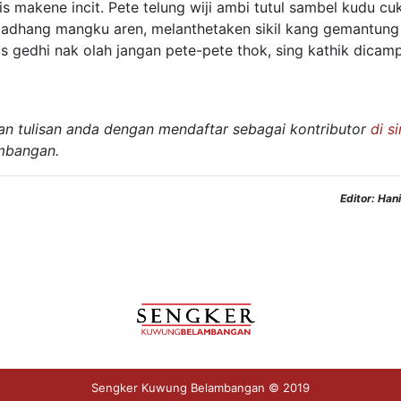
 makene incit. Pete telung wiji ambi tutul sambel kudu cu
adhang mangku aren, melanthetaken sikil kang gemantung 
is gedhi nak olah jangan pete-pete thok, sing kathik dicam
kan tulisan anda dengan mendaftar sebagai kontributor
di si
mbangan.
Editor: Han
Sengker Kuwung Belambangan © 2019