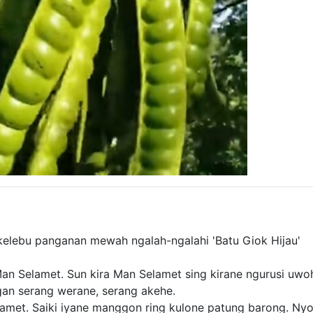
kelebu panganan mewah ngalah-ngalahi 'Batu Giok Hijau'
 Man Selamet. Sun kira Man Selamet sing kirane ngurusi uwo
gan serang werane, serang akehe.
amet. Saiki iyane manggon ring kulone patung barong. N