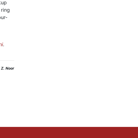
kup
ring
pur-
ni
.
i Z. Noor