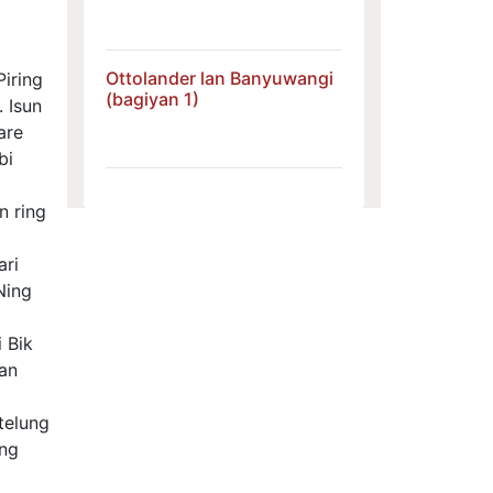
Ottolander lan Banyuwangi
Piring
(bagiyan 1)
 Isun
are
bi
n ring
ari
Ning
 Bik
an
telung
ang