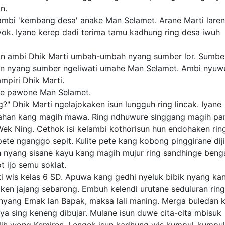
n.
i 'kembang desa' anake Man Selamet. Arane Marti lare
ok. Iyane kerep dadi terima tamu kadhung ring desa iwuh
n ambi Dhik Marti umbah-umbah nyang sumber lor. Sumbe
an nyang sumber ngeliwati umahe Man Selamet. Ambi nyuw
mpiri Dhik Marti.
enge pawone Man Selamet.
?" Dhik Marti ngelajokaken isun lungguh ring lincak. Iyane
ahan kang magih mawa. Ring ndhuwure singgang magih pa
 Wek Ning. Cethok isi kelambi kothorisun hun endohaken rin
pete nganggo sepit. Kulite pete kang kobong pinggirane dij
n nyang sisane kayu kang magih mujur ring sandhinge beng
 ijo semu soklat.
 wis kelas 6 SD. Apuwa kang gedhi nyeluk bibik nyang ka
ken jajang sebarong. Embuh kelendi urutane seduluran ring
n nyang Emak lan Bapak, maksa lali maning. Merga buledan 
aya sing keneng dibujar. Mulane isun duwe cita-cita mbisuk