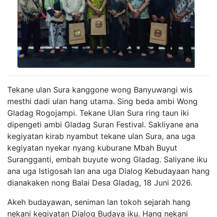
Tekane ulan Sura kanggone wong Banyuwangi wis
mesthi dadi ulan hang utama. Sing beda ambi Wong
Gladag Rogojampi. Tekane Ulan Sura ring taun iki
dipengeti ambi Gladag Suran Festival. Sakliyane ana
kegiyatan kirab nyambut tekane ulan Sura, ana uga
kegiyatan nyekar nyang kuburane Mbah Buyut
Surangganti, embah buyute wong Gladag. Saliyane iku
ana uga Istigosah lan ana uga Dialog Kebudayaan hang
dianakaken nong Balai Desa Gladag, 18 Juni 2026.
Akeh budayawan, seniman lan tokoh sejarah hang
nekani kegiyatan Dialog Budaya iku. Hang nekani