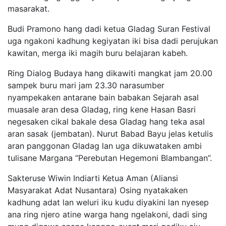
masarakat.
Budi Pramono hang dadi ketua Gladag Suran Festival
uga ngakoni kadhung kegiyatan iki bisa dadi perujukan
kawitan, merga iki magih buru belajaran kabeh.
Ring Dialog Budaya hang dikawiti mangkat jam 20.00
sampek buru mari jam 23.30 narasumber
nyampekaken antarane bain babakan Sejarah asal
muasale aran desa Gladag, ring kene Hasan Basri
negesaken cikal bakale desa Gladag hang teka asal
aran sasak (jembatan). Nurut Babad Bayu jelas ketulis
aran panggonan Gladag lan uga dikuwataken ambi
tulisane Margana “Perebutan Hegemoni Blambangan”.
Sakteruse Wiwin Indiarti Ketua Aman (Aliansi
Masyarakat Adat Nusantara) Osing nyatakaken
kadhung adat lan weluri iku kudu diyakini lan nyesep
ana ring njero atine warga hang ngelakoni, dadi sing