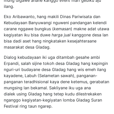
mung digawe anane kanggo
event
mari gediku aju
ilang.
Eko Aribawanto, hang makili Dinas Pariwisata dan
Kebudayaan Banyuwangi nguweni pandangan kelendi
carane nggawe bungkus (
kemasan
) makne adat utawa
kegiyatan iku bisa duwe
harga jual
kanggone desa lan
bisa dadi aset hang ningkataken kesejahteraane
masarakat desa Gladag.
Dialog kebudayaan iki uga ditambah gesahe ambi
Erpandi, salah sijine tokoh desa Gladag hang kepingin
nguri-uri budayane desa Gladag hang wis emeh ilang
kayadene, Labuh (Selametan sawah), panganan-
panganan teradhisional kaya dene ketemus, gerabatan
mungsing lan bekamal. Sakliyane iku uga ana
dialek using Gladag hang tetep kudu dilestrekaken
nganggo kegiyatan-kegiyatan lomba Gladag Suran
Festival ring taun ngarep.