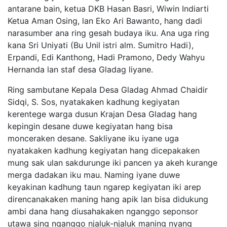
antarane bain, ketua DKB Hasan Basri, Wiwin Indiarti
Ketua Aman Osing, lan Eko Ari Bawanto, hang dadi
narasumber ana ring gesah budaya iku. Ana uga ring
kana Sri Uniyati (Bu Unil istri alm. Sumitro Hadi),
Erpandi, Edi Kanthong, Hadi Pramono, Dedy Wahyu
Hernanda lan staf desa Gladag liyane.
Ring sambutane Kepala Desa Gladag Ahmad Chaidir
Sidqi, S. Sos, nyatakaken kadhung kegiyatan
kerentege warga dusun Krajan Desa Gladag hang
kepingin desane duwe kegiyatan hang bisa
monceraken desane. Sakliyane iku iyane uga
nyatakaken kadhung kegiyatan hang dicepakaken
mung sak ulan sakdurunge iki pancen ya akeh kurange
merga dadakan iku mau. Naming iyane duwe
keyakinan kadhung taun ngarep kegiyatan iki arep
direncanakaken maning hang apik lan bisa didukung
ambi dana hang diusahakaken nganggo seponsor
utawa sing nganggo njaluk-njaluk maning nyang