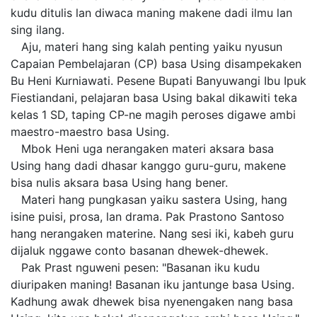
kudu ditulis lan diwaca maning makene dadi ilmu lan
sing ilang.
Aju, materi hang sing kalah penting yaiku nyusun
Capaian Pembelajaran (CP) basa Using disampekaken
Bu Heni Kurniawati. Pesene Bupati Banyuwangi Ibu Ipuk
Fiestiandani, pelajaran basa Using bakal dikawiti teka
kelas 1 SD, taping CP-ne magih peroses digawe ambi
maestro-maestro basa Using.
Mbok Heni uga nerangaken materi aksara basa
Using hang dadi dhasar kanggo guru-guru, makene
bisa nulis aksara basa Using hang bener.
Materi hang pungkasan yaiku sastera Using, hang
isine puisi, prosa, lan drama. Pak Prastono Santoso
hang nerangaken materine. Nang sesi iki, kabeh guru
dijaluk nggawe conto basanan dhewek-dhewek.
Pak Prast nguweni pesen: "Basanan iku kudu
diuripaken maning! Basanan iku jantunge basa Using.
Kadhung awak dhewek bisa nyenengaken nang basa