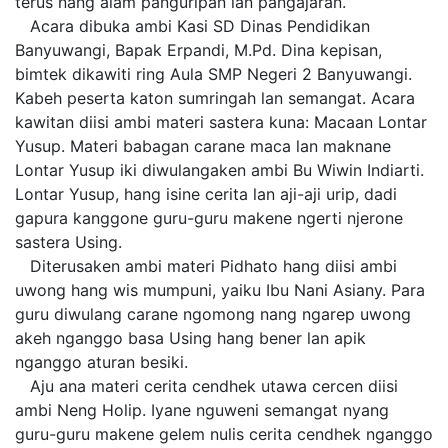
terus nang alam panguripan lan pangajaran.
Acara dibuka ambi Kasi SD Dinas Pendidikan
Banyuwangi, Bapak Erpandi, M.Pd. Dina kepisan,
bimtek dikawiti ring Aula SMP Negeri 2 Banyuwangi.
Kabeh peserta katon sumringah lan semangat. Acara
kawitan diisi ambi materi sastera kuna: Macaan Lontar
Yusup. Materi babagan carane maca lan maknane
Lontar Yusup iki diwulangaken ambi Bu Wiwin Indiarti.
Lontar Yusup, hang isine cerita lan aji-aji urip, dadi
gapura kanggone guru-guru makene ngerti njerone
sastera Using.
Diterusaken ambi materi Pidhato hang diisi ambi
uwong hang wis mumpuni, yaiku Ibu Nani Asiany. Para
guru diwulang carane ngomong nang ngarep uwong
akeh nganggo basa Using hang bener lan apik
nganggo aturan besiki.
Aju ana materi cerita cendhek utawa cercen diisi
ambi Neng Holip. Iyane nguweni semangat nyang
guru-guru makene gelem nulis cerita cendhek nganggo