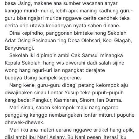
basa Using, makene ana sumber wacanan anyar
kanggo murid-murid, lebih apik maning kadhung guru-
guru bisa ngajari muride nggawe cerita cendhek teka
cerita urip utawa kedadeyan nyata saben dinane.
Dina kepindho, panggonan bimteke nong Sekolah
Adat Osing Pesinauan ring Desa Olehsari, Kec. Glagah,
Banyuwangi.
Sekolah iki dipimpin ambi Cak Samsul minangka
Kepala Sekolah, hang wis diweruhi dadi salah sijine
wong hang nguri-uri lan ngangkat derajate
budaya Using sampek seperene.
Nang kene, guru-guru dibagi petang kelompok aju
diwajibaken sinau Lontar Yusup teka pupuh-pupuh
kang beda: Pangkur, Kasmaran, Sinom, lan Durma.
Mari sinau, saben kelompok maju nang ngarep
panggung kanggo nembangaken lontar miturut pupuhe
dhewek-dhewek.
Mari iku ana materi carane nggawe artikel hang apik,
diisi ambi Ibu Nani Asiany. Bu Nani pesen literasi iku