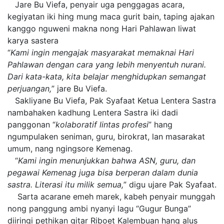
Jare Bu Viefa, penyair uga penggagas acara,
kegiyatan iki hing mung maca gurit bain, taping ajakan
kanggo nguweni makna nong Hari Pahlawan liwat
karya sastera
“
Kami ingin mengajak masyarakat memaknai Hari
Pahlawan dengan cara yang lebih menyentuh nurani.
Dari kata-kata, kita belajar menghidupkan semangat
perjuangan,
” jare Bu Viefa.
Sakliyane Bu Viefa, Pak Syafaat Ketua Lentera Sastra
nambahaken kadhung Lentera Sastra iki dadi
panggonan “
kolaboratif lintas profesi
” hang
ngumpulaken seniman, guru, birokrat, lan masarakat
umum, nang ngingsore Kemenag.
“
Kami ingin menunjukkan bahwa ASN, guru, dan
pegawai Kemenag juga bisa berperan dalam dunia
sastra. Literasi itu milik semua,
” digu ujare Pak Syafaat.
Sarta acarane emeh marek, kabeh penyair munggah
nong panggung ambi nyanyi lagu “Gugur Bunga”
diiringi pethikan gitar Riboet Kalembuan hang alus