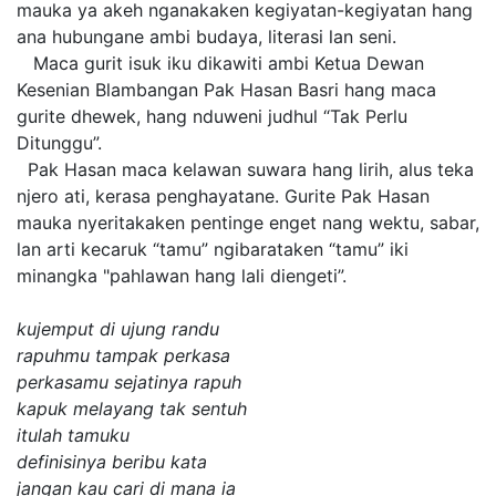
mauka ya akeh nganakaken kegiyatan-kegiyatan hang
ana hubungane ambi budaya, literasi lan seni.
Maca gurit isuk iku dikawiti ambi Ketua Dewan
Kesenian Blambangan Pak Hasan Basri hang maca
gurite dhewek, hang nduweni judhul “Tak Perlu
Ditunggu”.
Pak Hasan maca kelawan suwara hang lirih, alus teka
njero ati, kerasa penghayatane. Gurite Pak Hasan
mauka nyeritakaken pentinge enget nang wektu, sabar,
lan arti kecaruk “tamu” ngibarataken “tamu” iki
minangka "pahlawan hang lali diengeti”.
kujemput di ujung randu
rapuhmu tampak perkasa
perkasamu sejatinya rapuh
kapuk melayang tak sentuh
itulah tamuku
definisinya beribu kata
jangan kau cari di mana ia