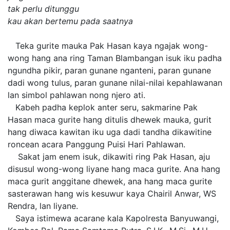
tak perlu ditunggu
kau akan bertemu pada saatnya
Teka gurite mauka Pak Hasan kaya ngajak wong-
wong hang ana ring Taman Blambangan isuk iku padha
ngundha pikir, paran gunane nganteni, paran gunane
dadi wong tulus, paran gunane nilai-nilai kepahlawanan
lan simbol pahlawan nong njero ati.
Kabeh padha keplok anter seru, sakmarine Pak
Hasan maca gurite hang ditulis dhewek mauka, gurit
hang diwaca kawitan iku uga dadi tandha dikawitine
roncean acara Panggung Puisi Hari Pahlawan.
Sakat jam enem isuk, dikawiti ring Pak Hasan, aju
disusul wong-wong liyane hang maca gurite. Ana hang
maca gurit anggitane dhewek, ana hang maca gurite
sasterawan hang wis kesuwur kaya Chairil Anwar, WS
Rendra, lan liyane.
Saya istimewa acarane kala Kapolresta Banyuwangi,