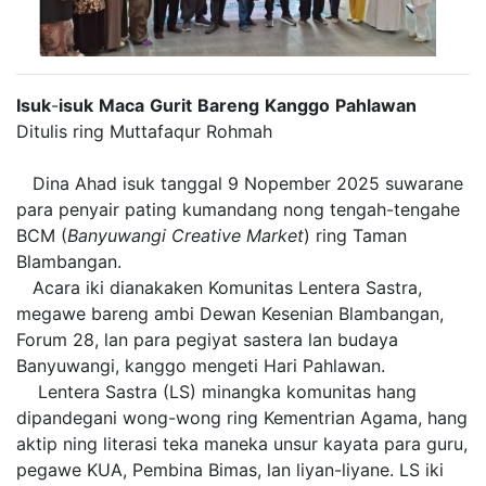
Isuk
-
isuk
Maca
Gurit
Bareng
Kanggo
Pahlawan
Ditulis ring Muttafaqur Rohmah
Dina Ahad isuk tanggal 9 Nopember 2025 suwarane
para penyair pating kumandang nong tengah-tengahe
BCM (
Banyuwangi
Creative
Market
) ring Taman
Blambangan.
Acara iki dianakaken Komunitas Lentera Sastra,
megawe bareng ambi Dewan Kesenian Blambangan,
Forum 28, lan para pegiyat sastera lan budaya
Banyuwangi, kanggo mengeti Hari Pahlawan.
Lentera Sastra (LS) minangka komunitas hang
dipandegani wong-wong ring Kementrian Agama, hang
aktip ning literasi teka maneka unsur kayata para guru,
pegawe KUA, Pembina Bimas, lan liyan-liyane. LS iki