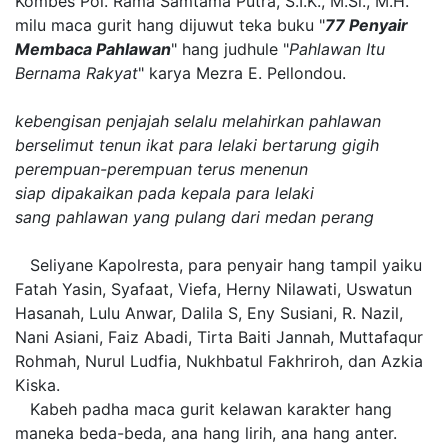
Kombes Pol. Rama Samtama Putra, S.I.K., M.Si., M.H.
milu maca gurit hang dijuwut teka buku "
77 Penyair
Membaca Pahlawan
" hang judhule "
Pahlawan Itu
Bernama Rakyat
" karya Mezra E. Pellondou.
kebengisan penjajah selalu melahirkan pahlawan
berselimut tenun ikat para lelaki bertarung gigih
perempuan-perempuan terus menenun
siap dipakaikan pada kepala para lelaki
sang pahlawan yang pulang dari medan perang
Seliyane Kapolresta, para penyair hang tampil yaiku
Fatah Yasin, Syafaat, Viefa, Herny Nilawati, Uswatun
Hasanah, Lulu Anwar, Dalila S, Eny Susiani, R. Nazil,
Nani Asiani, Faiz Abadi, Tirta Baiti Jannah, Muttafaqur
Rohmah, Nurul Ludfia, Nukhbatul Fakhriroh, dan Azkia
Kiska.
Kabeh padha maca gurit kelawan karakter hang
maneka beda-beda, ana hang lirih, ana hang anter.