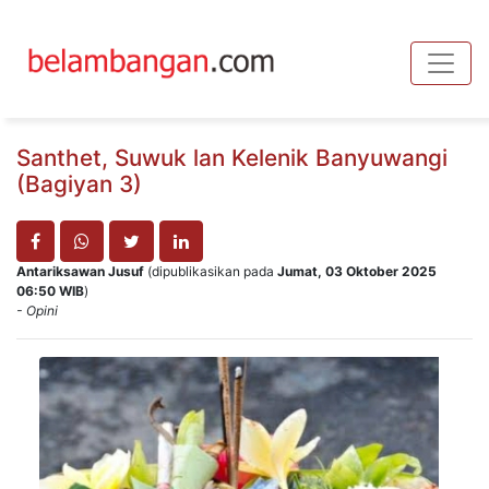
Toggle
Santhet, Suwuk lan Kelenik Banyuwangi
(Bagiyan 3)
Antariksawan Jusuf
(dipublikasikan pada
Jumat, 03 Oktober 2025
06:50 WIB
)
- Opini