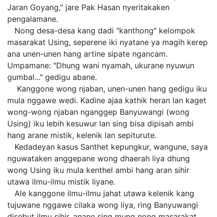
Jaran Goyang," jare Pak Hasan nyeritakaken
pengalamane.
Nong desa-desa kang dadi "kanthong" kelompok
masarakat Using, seperene iki nyatane ya magih kerep
ana unen-unen hang artine sipate ngancam.
Umpamane: "Dhung wani nyamah, ukurane nyuwun
gumbal..." gedigu abane.
Kanggone wong njaban, unen-unen hang gedigu iku
mula nggawe wedi. Kadine ajaa kathik heran lan kaget
wong-wong njaban nganggep Banyuwangi (wong
Using) iku lebih kesuwur lan sing bisa dipisah ambi
hang arane mistik, kelenik lan sepiturute.
Kedadeyan kasus Santhet kepungkur, wangune, saya
nguwataken anggepane wong dhaerah liya dhung
wong Using iku mula kenthel ambi hang aran sihir
utawa ilmu-ilmu mistik liyane.
Ale kanggone ilmu-ilmu jahat utawa kelenik kang
tujuwane nggawe cilaka wong liya, ring Banyuwangi
disebut ilmu sihir, anane sing mung nong masarakat