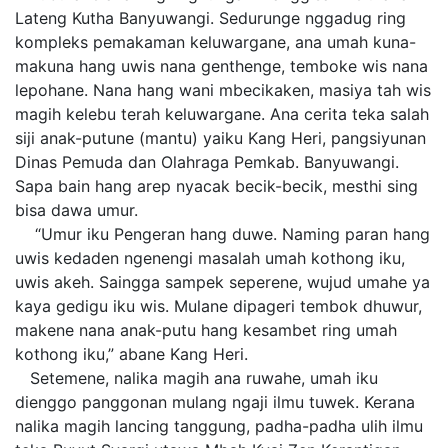
Lateng Kutha Banyuwangi. Sedurunge nggadug ring
kompleks pemakaman keluwargane, ana umah kuna-
makuna hang uwis nana genthenge, temboke wis nana
lepohane. Nana hang wani mbecikaken, masiya tah wis
magih kelebu terah keluwargane. Ana cerita teka salah
siji anak-putune (mantu) yaiku Kang Heri, pangsiyunan
Dinas Pemuda dan Olahraga Pemkab. Banyuwangi.
Sapa bain hang arep nyacak becik-becik, mesthi sing
bisa dawa umur.
“Umur iku Pengeran hang duwe. Naming paran hang
uwis kedaden ngenengi masalah umah kothong iku,
uwis akeh. Saingga sampek seperene, wujud umahe ya
kaya gedigu iku wis. Mulane dipageri tembok dhuwur,
makene nana anak-putu hang kesambet ring umah
kothong iku,” abane Kang Heri.
Setemene, nalika magih ana ruwahe, umah iku
dienggo panggonan mulang ngaji ilmu tuwek. Kerana
nalika magih lancing tanggung, padha-padha ulih ilmu