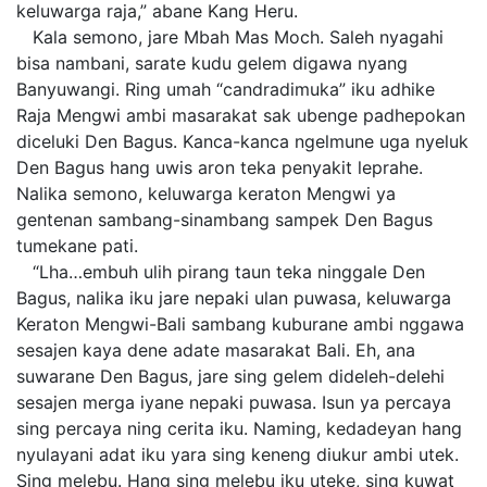
keluwarga raja,” abane Kang Heru.
Kala semono, jare Mbah Mas Moch. Saleh nyagahi
bisa nambani, sarate kudu gelem digawa nyang
Banyuwangi. Ring umah “candradimuka” iku adhike
Raja Mengwi ambi masarakat sak ubenge padhepokan
diceluki Den Bagus. Kanca-kanca ngelmune uga nyeluk
Den Bagus hang uwis aron teka penyakit leprahe.
Nalika semono, keluwarga keraton Mengwi ya
gentenan sambang-sinambang sampek Den Bagus
tumekane pati.
“Lha…embuh ulih pirang taun teka ninggale Den
Bagus, nalika iku jare nepaki ulan puwasa, keluwarga
Keraton Mengwi-Bali sambang kuburane ambi nggawa
sesajen kaya dene adate masarakat Bali. Eh, ana
suwarane Den Bagus, jare sing gelem dideleh-delehi
sesajen merga iyane nepaki puwasa. Isun ya percaya
sing percaya ning cerita iku. Naming, kedadeyan hang
nyulayani adat iku yara sing keneng diukur ambi utek.
Sing melebu. Hang sing melebu iku uteke, sing kuwat