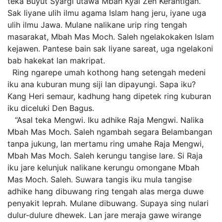
teka Buyut Syargi utawa Mbah Kyai Zen Kerantigan.
Sak liyane ulih ilmu agama Islam hang jeru, iyane uga
ulih ilmu Jawa. Mulane nalikane urip ring tengah
masarakat, Mbah Mas Moch. Saleh ngelakokaken Islam
kejawen. Pantese bain sak liyane sareat, uga ngelakoni
bab hakekat lan makripat.
Ring ngarepe umah kothong hang setengah medeni
iku ana kuburan mung siji lan dipayungi. Sapa iku?
Kang Heri semaur, kadhung hang dipetek ring kuburan
iku diceluki Den Bagus.
“Asal teka Mengwi. Iku adhike Raja Mengwi. Nalika
Mbah Mas Moch. Saleh ngambah segara Belambangan
tanpa jukung, lan mertamu ring umahe Raja Mengwi,
Mbah Mas Moch. Saleh kerungu tangise lare. Si Raja
iku jare kelunjuk nalikane kerungu omongane Mbah
Mas Moch. Saleh. Suwara tangis iku mula tangise
adhike hang dibuwang ring tengah alas merga duwe
penyakit leprah. Mulane dibuwang. Supaya sing nulari
dulur-dulure dhewek. Lan jare meraja gawe wirange