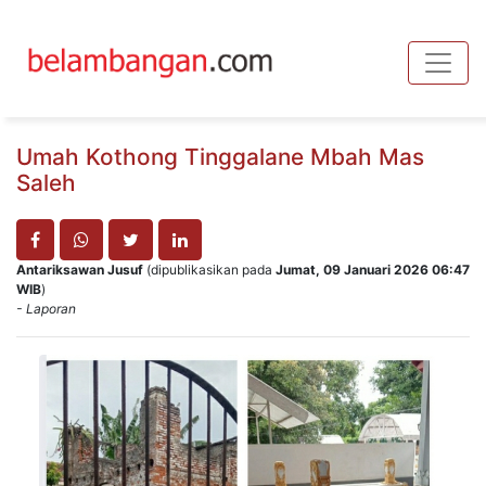
Toggle
Umah Kothong Tinggalane Mbah Mas
Saleh
Antariksawan Jusuf
(dipublikasikan pada
Jumat, 09 Januari 2026 06:47
WIB
)
- Laporan