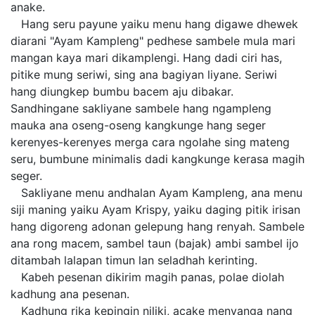
anake.
Hang seru payune yaiku menu hang digawe dhewek
diarani "Ayam Kampleng" pedhese sambele mula mari
mangan kaya mari dikamplengi. Hang dadi ciri has,
pitike mung seriwi, sing ana bagiyan liyane. Seriwi
hang diungkep bumbu bacem aju dibakar.
Sandhingane sakliyane sambele hang ngampleng
mauka ana oseng-oseng kangkunge hang seger
kerenyes-kerenyes merga cara ngolahe sing mateng
seru, bumbune minimalis dadi kangkunge kerasa magih
seger.
Sakliyane menu andhalan Ayam Kampleng, ana menu
siji maning yaiku Ayam Krispy, yaiku daging pitik irisan
hang digoreng adonan gelepung hang renyah. Sambele
ana rong macem, sambel taun (bajak) ambi sambel ijo
ditambah lalapan timun lan seladhah kerinting.
Kabeh pesenan dikirim magih panas, polae diolah
kadhung ana pesenan.
Kadhung rika kepingin niliki, acake menyanga nang