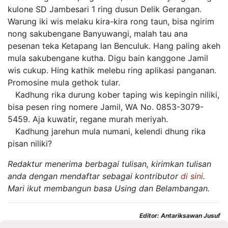
kulone SD Jambesari 1 ring dusun Delik Gerangan.
Warung iki wis melaku kira-kira rong taun, bisa ngirim
nong sakubengane Banyuwangi, malah tau ana
pesenan teka Ketapang lan Benculuk. Hang paling akeh
mula sakubengane kutha. Digu bain kanggone Jamil
wis cukup. Hing kathik melebu ring aplikasi panganan.
Promosine mula gethok tular.
Kadhung rika durung kober taping wis kepingin niliki,
bisa pesen ring nomere Jamil, WA No. 0853-3079-
5459. Aja kuwatir, regane murah meriyah.
Kadhung jarehun mula numani, kelendi dhung rika
pisan niliki?
Redaktur menerima berbagai tulisan, kirimkan tulisan
anda dengan mendaftar sebagai kontributor
di sini
.
Mari ikut membangun basa Using dan Belambangan.
Editor: Antariksawan Jusuf