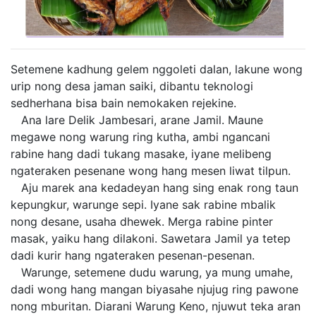
Setemene kadhung gelem nggoleti dalan, lakune wong
urip nong desa jaman saiki, dibantu teknologi
sedherhana bisa bain nemokaken rejekine.
Ana lare Delik Jambesari, arane Jamil. Maune
megawe nong warung ring kutha, ambi ngancani
rabine hang dadi tukang masake, iyane melibeng
ngateraken pesenane wong hang mesen liwat tilpun.
Aju marek ana kedadeyan hang sing enak rong taun
kepungkur, warunge sepi. Iyane sak rabine mbalik
nong desane, usaha dhewek. Merga rabine pinter
masak, yaiku hang dilakoni. Sawetara Jamil ya tetep
dadi kurir hang ngateraken pesenan-pesenan.
Warunge, setemene dudu warung, ya mung umahe,
dadi wong hang mangan biyasahe njujug ring pawone
nong mburitan. Diarani Warung Keno, njuwut teka aran