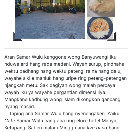
Aran Samar Wulu kanggone wong Banyuwangi iku
nduwe arti hang rada medeni. Wayah surup, pindhahe
wektu padhang nang wektu peteng, raina nang dalu,
wayahe sikile mahluk hang uripe ring peteng-petengan
njangkah metu. Sak bagiyan wong malah percaya
wayah iku ya wayahe pergantian dimensi liya.
Mangkane kadhung wong Islam dikongkon gancang
nyang masjid.
Taping ana Samar Wulu hang nyenengaken. Yaiku
Cafe
Samar Wulu hang ana ring elore hotel Manyar
Ketapang. Saben malam Minggu ana
live
band
hang