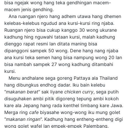
bisa ngejak wong hang teka gendhingan macem-
macem jenis gendhing.
Ana ruangan njero hang adhem utawa hang dhemen
kelebas-kelebus ngudud ana kursi-kursi ring njaba.
Ruangan njero bisa cukup kanggo 30 wong ukurane
kadhung hing nguwahi tataan kursi, malah kadhung
dienggo rapat resmi lan ditata maning bisa
dipanggoni sampek 50 wong. Dene hang nang njaba
ana kursi teka semen hang bisa nampung wong 20 lan
bisa nambah sampek 27 wong kadhung ditambahi
kursi.
Menu andhalane sega goreng Pattaya ala Thailand
hang dibungkus endhog dadar. Iku bain kelebu
"
makanan
berat
" sak liyane
chicken
curry
, sega putih
disuguhaken ambi pitik digoreng tepung ambi kokoh
kare ala Jepang hang rada kenthel timbang kare Jawa.
Merga ring
cafe
biyasahe wong-wong iku mung golet
"
makanan
ringan
". Kadhung hang entheng-entheng digi
wong golet wafel lan empek-empek Palembang.