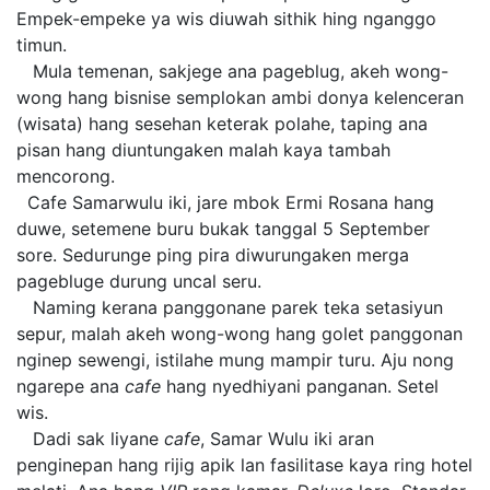
Empek-empeke ya wis diuwah sithik hing nganggo
timun.
Mula temenan, sakjege ana pageblug, akeh wong-
wong hang bisnise semplokan ambi donya kelenceran
(wisata) hang sesehan keterak polahe, taping ana
pisan hang diuntungaken malah kaya tambah
mencorong.
Cafe Samarwulu iki, jare mbok Ermi Rosana hang
duwe, setemene buru bukak tanggal 5 September
sore. Sedurunge ping pira diwurungaken merga
pagebluge durung uncal seru.
Naming kerana panggonane parek teka setasiyun
sepur, malah akeh wong-wong hang golet panggonan
nginep sewengi, istilahe mung mampir turu. Aju nong
ngarepe ana
cafe
hang nyedhiyani panganan. Setel
wis.
Dadi sak liyane
cafe
, Samar Wulu iki aran
penginepan hang rijig apik lan fasilitase kaya ring hotel