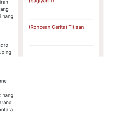
(bagiyan 1)
jrah
Bang
i hang
(Roncean Cerita) Titisan
ndro
uping
i
ane
t hang
arane
antara