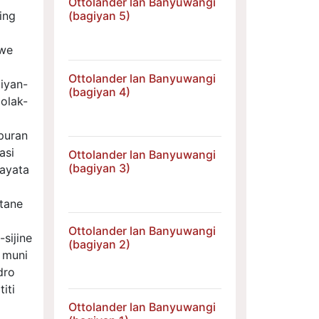
Ottolander lan Banyuwangi
ing
(bagiyan 5)
awe
Ottolander lan Banyuwangi
liyan-
(bagiyan 4)
olak-
dha.
puran
asi
Ottolander lan Banyuwangi
(bagiyan 3)
kayata
tane
Ottolander lan Banyuwangi
sijine
(bagiyan 2)
e muni
dro
iti
Ottolander lan Banyuwangi