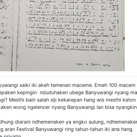
nyuwangi saiki iki akeh temenan maceme. Emeh 100 macem
ikarepaken kepingin nduduhaken ubege Banyuwangi nyang m
? Mesthi bain salah siji kekarepan hang wis mesthi katon
okaken wong ngelencer nyang Banyuwangi lan bisa nyangki
dhung diarani ndhemenaken ya engko sulung, ndhemenake
 aran Festival Banyuwangi ring tahun-tahun iki ana hang
priyatin.