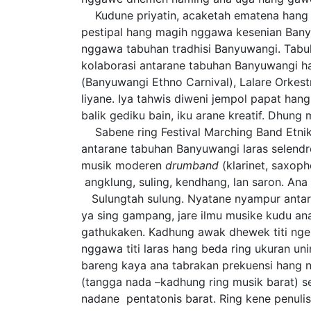
Kudune priyatin, acaketah ematena hang t
pestipal hang magih nggawa kesenian Bany
nggawa tabuhan tradhisi Banyuwangi. Tabuha
kolaborasi antarane tabuhan Banyuwangi h
(Banyuwangi Ethno Carnival), Lalare Orkest
liyane. Iya tahwis diweni jempol papat han
balik gediku bain, iku arane kreatif. Dh
Sabene ring Festival Marching Band Etnik
antarane tabuhan Banyuwangi laras selend
musik moderen
drumband
(klarinet, saxop
angklung, suling, kendhang, lan saron. Ana
Sulungtah sulung. Nyatane nyampur antar
ya sing gampang, jare ilmu musike kudu an
gathukaken. Kadhung awak dhewek titi nger
nggawa titi laras hang beda ring ukuran unin
bareng kaya ana tabrakan prekuensi hang nya
(tangga nada –kadhung ring musik barat) s
nadane pentatonis barat. Ring kene penulis