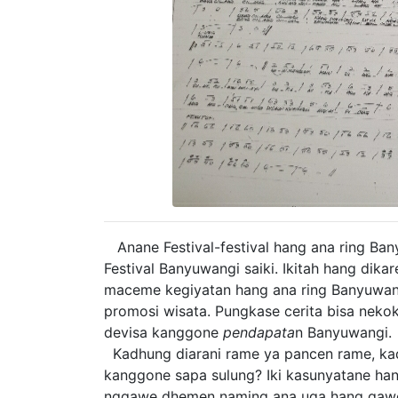
Anane Festival-festival hang ana ring Ba
Festival Banyuwangi saiki. Ikitah hang d
maceme kegiyatan hang ana ring Banyuwangi
promosi wisata. Pungkase cerita bisa nek
devisa kanggone
pendapata
n Banyuwangi.
Kadhung diarani rame ya pancen rame, ka
kanggone sapa sulung? Iki kasunyatane hang
nggawe dhemen naming ana uga hang gawe 