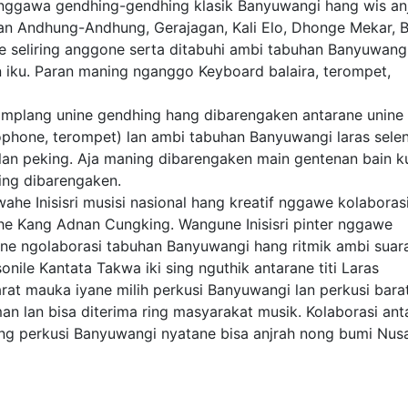
nggawa gendhing-gendhing klasik Banyuwangi hang wis an
n Andhung-Andhung, Gerajagan, Kali Elo, Dhonge Mekar, 
ne seliring anggone serta ditabuhi ambi tabuhan Banyuwang
iku. Paran maning nganggo Keyboard balaira, terompet,
plang unine gendhing hang dibarengaken antarane unine
xophone, terompet) lan ambi tabuhan Banyuwangi laras sele
lan peking. Aja maning dibarengaken main gentenan bain k
ng dibarengaken.
he Inisisri musisi nasional hang kreatif nggawe kolaboras
e Kang Adnan Cungking. Wangune Inisisri pinter nggawe
gone ngolaborasi tabuhan Banyuwangi hang ritmik ambi suar
onile Kantata Takwa iki sing nguthik antarane titi Laras
at mauka iyane milih perkusi Banyuwangi lan perkusi bara
man lan bisa diterima ring masyarakat musik. Kolaborasi ant
 ring perkusi Banyuwangi nyatane bisa anjrah nong bumi Nus