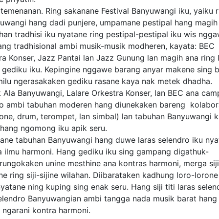
emenanan. Ring sakanane Festival Banyuwangi iku, yaiku r
uwangi hang dadi punjere, umpamane pestipal hang magih
n tradhisi iku nyatane ring pestipal-pestipal iku wis ngg
ang tradhisional ambi musik-musik modheren, kayata: BEC
ra Konser, Jazz Pantai lan Jazz Gunung lan magih ana ring 
g gediku iku. Kepingine nggawe barang anyar makene sing b
ung milu ngerasakaken gediku rasane kaya nak metek dha
 Ala Banyuwangi, Lalare Orkestra Konser, lan BEC ana cam
ro ambi tabuhan moderen hang diunekaken bareng kolabor
hone, drum, terompet, lan simbal) lan tabuhan Banyuwangi 
 hang ngomong iku apik seru.
ane tabuhan Banyuwangi hang duwe laras selendro iku nya
a ilmu harmoni. Hang gediku iku sing gampang digathuk-
ungokaken unine mesthine ana kontras harmoni, merga siji-
e ring siji-sijine wilahan. Diibarataken kadhung loro-loron
tane ning kuping sing enak seru. Hang siji titi laras selen
elendro Banyuwangian ambi tangga nada musik barat hang t
 ngarani kontra harmoni.