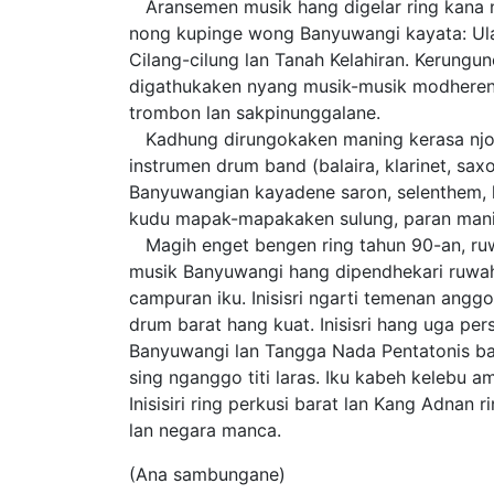
Aransemen musik hang digelar ring kana 
nong kupinge wong Banyuwangi kayata: Ula
Cilang-cilung lan Tanah Kelahiran. Kerungu
digathukaken nyang musik-musik modheren 
trombon lan sakpinunggalane.
Kadhung dirungokaken maning kerasa njom
instrumen drum band (balaira, klarinet, sa
Banyuwangian kayadene saron, selenthem, 
kudu mapak-mapakaken sulung, paran mani
Magih enget bengen ring tahun 90-an, ruwa
musik Banyuwangi hang dipendhekari ruwah
campuran iku. Inisisri ngarti temenan ang
drum barat hang kuat. Inisisri hang uga pers
Banyuwangi lan Tangga Nada Pentatonis bar
sing nganggo titi laras. Iku kabeh kelebu a
Inisisiri ring perkusi barat lan Kang Adnan
lan negara manca.
(Ana sambungane)