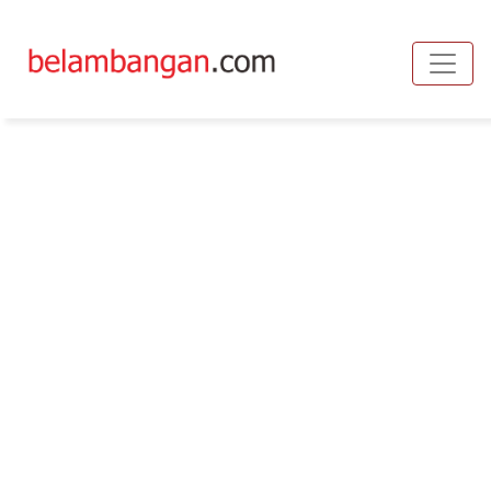
Toggle
Tapeng Embel-Embel
Antariksawan Jusuf
(dipublikasikan pada
Senin, 09 Juni 2025 08:30
WIB
)
- Opini