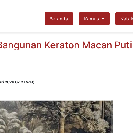
Beranda
Kamus
Katal
k Bangunan Keraton Macan Put
ari 2026 07:27 WIB
)