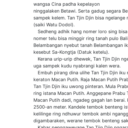
wangsa Cina padha kepelayon
ninggalaken Betawi. Serta gadug segara Be
sampek kelem. Tan Tjin Djin bisa ngelange
(saiki Watu Dodol).
Sedheng adhik hang nomer loro sing bisa 
nomer telu bisa minggir ring tanah pulo B
Belambangan nyebut tanah Belambangan iku
kesebut Sa-Kongtja (Datuk ketelu).
Kerana urip-urip dhewek, Tan Tjin Djin ng
uga sampek kudu nyabrangi kalen wera.
Embuh pirang dina ulihe Tan Tjin Djin iku
keraton Macan Putih. Raja Macan Putih Prab
Tan Tjin Djin iku uwong pinteran. Mula Pr
ring istana Macan Putih. Anggepane Prabu T
Macan Putih dadi, ngadeg gagah lan berai.
2500-an meter. Kandele tembok benteng is
kelilinge ring ndhuwur tembok ambi nganggo 
digambaraken, werane tembok benteng sak uk
Kabar penggaweyane Tan Tjin Djin nggarap