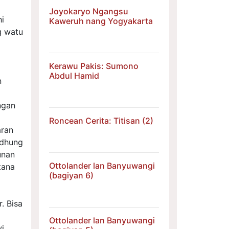
Joyokaryo Ngangsu
hi
Kaweruh nang Yogyakarta
g watu
Kerawu Pakis: Sumono
Abdul Hamid
n
ngan
Roncean Cerita: Titisan (2)
aran
adhung
unan
Ottolander lan Banyuwangi
tana
(bagiyan 6)
. Bisa
Ottolander lan Banyuwangi
i.