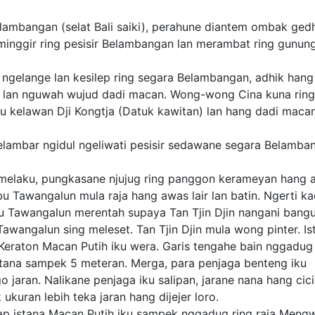
lambangan (selat Bali saiki), perahune diantem ombak ged
 minggir ring pesisir Belambangan lan merambat ring gunun
ngelange lan kesilep ring segara Belambangan, adhik hang
ali lan nguwah wujud dadi macan. Wong-wong Cina kuna ring
 kelawan Dji Kongtja (Datuk kawitan) lan hang dadi maca
elambar ngidul ngeliwati pesisir sedawane segara Belamba
 melaku, pungkasane njujug ring panggon kerameyan hang 
u Tawangalun mula raja hang awas lair lan batin. Ngerti k
abu Tawangalun merentah supaya Tan Tjin Djin nangani bang
awangalun sing meleset. Tan Tjin Djin mula wong pinter. Is
 Keraton Macan Putih iku wera. Garis tengahe bain nggadug
tana sampek 5 meteran. Merga, para penjaga benteng iku
jaran. Nalikane penjaga iku salipan, jarane nana hang cicir
uran lebih teka jaran hang dijejer loro.
 istana Macan Putih iku sampek nggadug ring raja Mengw