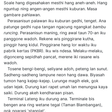
Soale hang digesahaken mesthi hang aneh-aneh. Hang
nguntup ning angen-angen mesthi kuburan. Masa
gambare pahlawan.
Perasanisun palawan iku kuburan gedhi, tenget. Ana
patunge gedhi rupa tangan ngacung ngangkat
bambu
runcing
. Perasanisun maning, ring awal taun 70-an iku
panggone wadoh. Rekene wis pinggirane kutha,
pinggir hang kidul. Pinggirane hang lor waktu iku
pabrik kertas (PKBR). Iku wis ndesa. Melaku-melaku,
digonceng sepidhah pancat, merene iki rasane wis
wadoh.
Tosene bengi-bengi, seliyane adoh, peteng lan sunut.
Sadheng-sadheng lampune neon hang dawa. Biyasah
tumon hang kejep-kejep. Lurunge magih elek, gok
udan lejek. Durung kari rapet umah lan menungsa kaya
saiki. Durung akeh kendharaan pisan.
Terminal Lateng iku durung ana. Terminale bis
bengen ana ring wetane tegal (Taman Blambangan),
gok ngarani 'stanplat'.