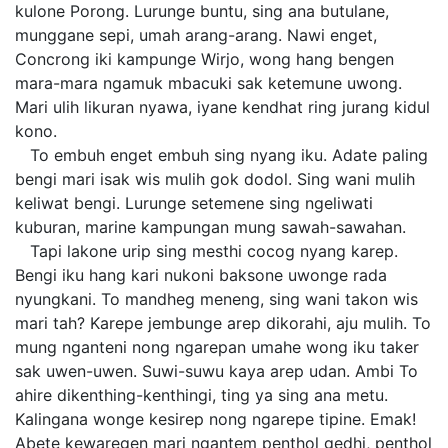
kulone Porong. Lurunge buntu, sing ana butulane,
munggane sepi, umah arang-arang. Nawi enget,
Concrong iki kampunge Wirjo, wong hang bengen
mara-mara ngamuk mbacuki sak ketemune uwong.
Mari ulih likuran nyawa, iyane kendhat ring jurang kidul
kono.
To embuh enget embuh sing nyang iku. Adate paling
bengi mari isak wis mulih gok dodol. Sing wani mulih
keliwat bengi. Lurunge setemene sing ngeliwati
kuburan, marine kampungan mung sawah-sawahan.
Tapi lakone urip sing mesthi cocog nyang karep.
Bengi iku hang kari nukoni baksone uwonge rada
nyungkani. To mandheg meneng, sing wani takon wis
mari tah? Karepe jembunge arep dikorahi, aju mulih. To
mung nganteni nong ngarepan umahe wong iku taker
sak uwen-uwen. Suwi-suwu kaya arep udan. Ambi To
ahire dikenthing-kenthingi, ting ya sing ana metu.
Kalingana wonge kesirep nong ngarepe tipine. Emak!
Abete kewaregen mari ngantem penthol gedhi, penthol