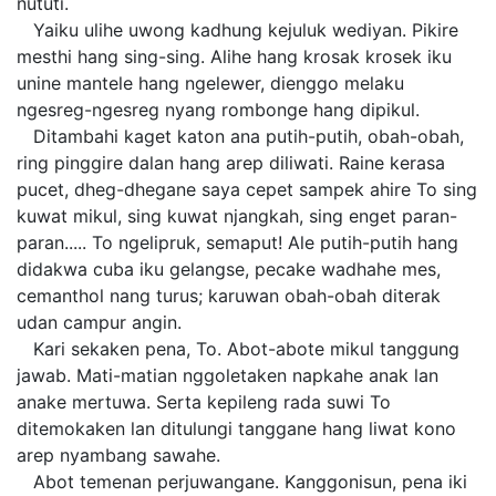
nututi.
Yaiku ulihe uwong kadhung kejuluk wediyan. Pikire
mesthi hang sing-sing. Alihe hang krosak krosek iku
unine mantele hang ngelewer, dienggo melaku
ngesreg-ngesreg nyang rombonge hang dipikul.
Ditambahi kaget katon ana putih-putih, obah-obah,
ring pinggire dalan hang arep diliwati. Raine kerasa
pucet, dheg-dhegane saya cepet sampek ahire To sing
kuwat mikul, sing kuwat njangkah, sing enget paran-
paran..... To ngelipruk, semaput! Ale putih-putih hang
didakwa cuba iku gelangse, pecake wadhahe mes,
cemanthol nang turus; karuwan obah-obah diterak
udan campur angin.
Kari sekaken pena, To. Abot-abote mikul tanggung
jawab. Mati-matian nggoletaken napkahe anak lan
anake mertuwa. Serta kepileng rada suwi To
ditemokaken lan ditulungi tanggane hang liwat kono
arep nyambang sawahe.
Abot temenan perjuwangane. Kanggonisun, pena iki