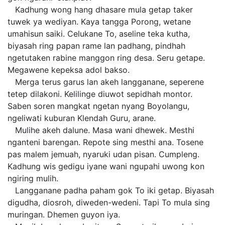
Kadhung wong hang dhasare mula getap taker
tuwek ya wediyan. Kaya tangga Porong, wetane
umahisun saiki. Celukane To, aseline teka kutha,
biyasah ring papan rame lan padhang, pindhah
ngetutaken rabine manggon ring desa. Seru getape.
Megawene kepeksa adol bakso.
Merga terus garus lan akeh langganane, seperene
tetep dilakoni. Kelilinge diuwot sepidhah montor.
Saben soren mangkat ngetan nyang Boyolangu,
ngeliwati kuburan Klendah Guru, arane.
Mulihe akeh dalune. Masa wani dhewek. Mesthi
nganteni barengan. Repote sing mesthi ana. Tosene
pas malem jemuah, nyaruki udan pisan. Cumpleng.
Kadhung wis gedigu iyane wani ngupahi uwong kon
ngiring mulih.
Langganane padha paham gok To iki getap. Biyasah
digudha, diosroh, diweden-wedeni. Tapi To mula sing
muringan. Dhemen guyon iya.