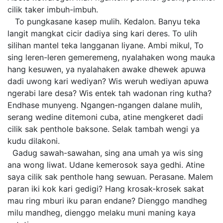
cilik taker imbuh-imbuh.
To pungkasane kasep mulih. Kedalon. Banyu teka
langit mangkat cicir dadiya sing kari deres. To ulih
silihan mantel teka langganan liyane. Ambi mikul, To
sing leren-leren gemeremeng, nyalahaken wong mauka
hang kesuwen, ya nyalahaken awake dhewek apuwa
dadi uwong kari wediyan? Wis weruh wediyan apuwa
ngerabi lare desa? Wis entek tah wadonan ring kutha?
Endhase munyeng. Ngangen-ngangen dalane mulih,
serang wedine ditemoni cuba, atine mengkeret dadi
cilik sak penthole baksone. Selak tambah wengi ya
kudu dilakoni.
Gadug sawah-sawahan, sing ana umah ya wis sing
ana wong liwat. Udane kemerosok saya gedhi. Atine
saya cilik sak penthole hang sewuan. Perasane. Malem
paran iki kok kari gedigi? Hang krosak-krosek sakat
mau ring mburi iku paran endane? Dienggo mandheg
milu mandheg, dienggo melaku muni maning kaya