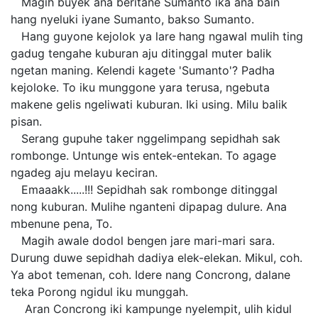
Magih buyek ana beritane Sumanto ika ana bain
hang nyeluki iyane Sumanto, bakso Sumanto.
Hang guyone kejolok ya lare hang ngawal mulih ting
gadug tengahe kuburan aju ditinggal muter balik
ngetan maning. Kelendi kagete 'Sumanto'? Padha
kejoloke. To iku munggone yara terusa, ngebuta
makene gelis ngeliwati kuburan. Iki using. Milu balik
pisan.
Serang gupuhe taker nggelimpang sepidhah sak
rombonge. Untunge wis entek-entekan. To agage
ngadeg aju melayu keciran.
Emaaakk.....!!! Sepidhah sak rombonge ditinggal
nong kuburan. Mulihe nganteni dipapag dulure. Ana
mbenune pena, To.
Magih awale dodol bengen jare mari-mari sara.
Durung duwe sepidhah dadiya elek-elekan. Mikul, coh.
Ya abot temenan, coh. Idere nang Concrong, dalane
teka Porong ngidul iku munggah.
Aran Concrong iki kampunge nyelempit, ulih kidul