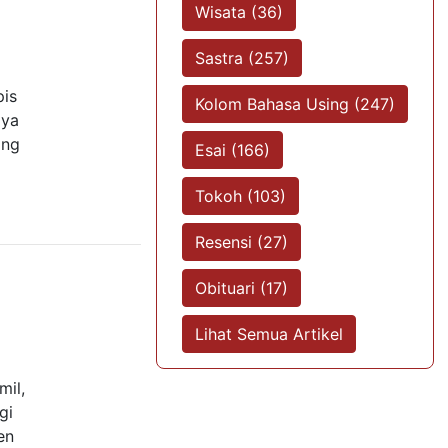
Wisata (36)
Sastra (257)
pis
Kolom Bahasa Using (247)
aya
ong
Esai (166)
Tokoh (103)
Resensi (27)
Obituari (17)
Lihat Semua Artikel
il,
gi
en