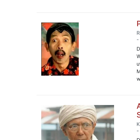
R
-
D
W
u
M
w
K
-