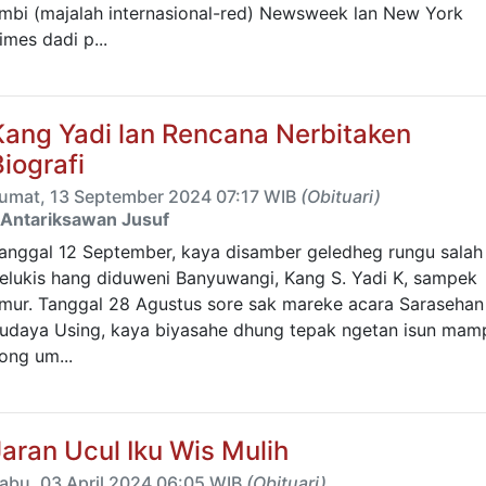
mbi (majalah internasional-red) Newsweek lan New York
imes dadi p...
Kang Yadi lan Rencana Nerbitaken
Biografi
umat, 13 September 2024 07:17 WIB
(Obituari)
Antariksawan Jusuf
anggal 12 September, kaya disamber geledheg rungu salah s
elukis hang diduweni Banyuwangi, Kang S. Yadi K, sampek
mur. Tanggal 28 Agustus sore sak mareke acara Sarasehan
udaya Using, kaya biyasahe dhung tepak ngetan isun mamp
ong um...
Jaran Ucul Iku Wis Mulih
abu, 03 April 2024 06:05 WIB
(Obituari)