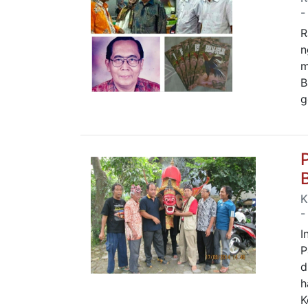
-
R
n
m
B
g
K
-
I
P
d
h
K