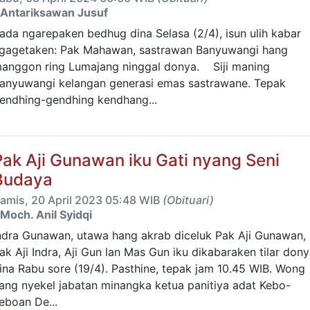
Antariksawan Jusuf
ada ngarepaken bedhug dina Selasa (2/4), isun ulih kabar
gagetaken: Pak Mahawan, sastrawan Banyuwangi hang
anggon ring Lumajang ninggal donya. Siji maning
anyuwangi kelangan generasi emas sastrawane. Tepak
endhing-gendhing kendhang...
Pak Aji Gunawan iku Gati nyang Seni
Budaya
amis, 20 April 2023 05:48 WIB
(Obituari)
Moch. Anil Syidqi
ndra Gunawan, utawa hang akrab diceluk Pak Aji Gunawan,
ak Aji Indra, Aji Gun lan Mas Gun iku dikabaraken tilar don
ina Rabu sore (19/4). Pasthine, tepak jam 10.45 WIB. Wong
ang nyekel jabatan minangka ketua panitiya adat Kebo-
eboan De...