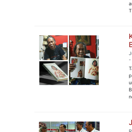
a
T
J
-
T
p
u
B
n
R