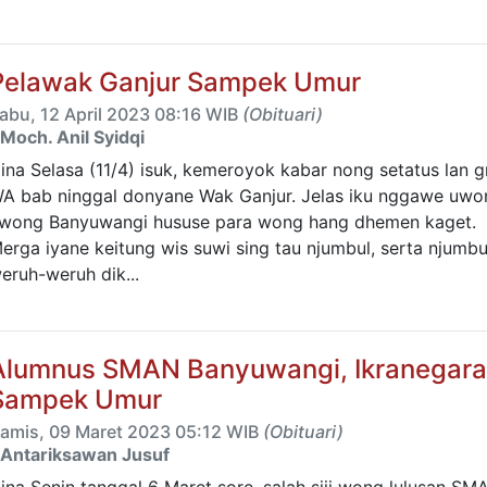
Pelawak Ganjur Sampek Umur
abu, 12 April 2023 08:16 WIB
(Obituari)
Moch. Anil Syidqi
ina Selasa (11/4) isuk, kemeroyok kabar nong setatus lan g
A bab ninggal donyane Wak Ganjur. Jelas iku nggawe uwo
wong Banyuwangi hususe para wong hang dhemen kaget.
erga iyane keitung wis suwi sing tau njumbul, serta njumbu
eruh-weruh dik...
Alumnus SMAN Banyuwangi, Ikranegara
Sampek Umur
amis, 09 Maret 2023 05:12 WIB
(Obituari)
Antariksawan Jusuf