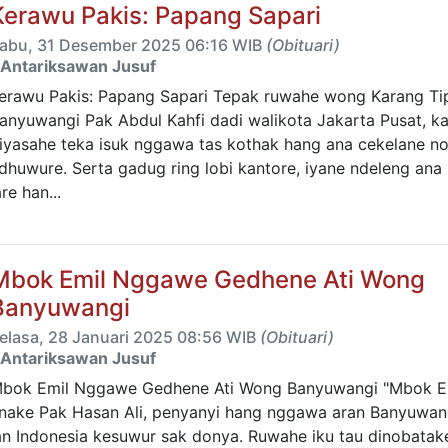
Kerawu Pakis: Papang Sapari
abu, 31 Desember 2025 06:16 WIB
(Obituari)
Antariksawan Jusuf
erawu Pakis: Papang Sapari Tepak ruwahe wong Karang Ti
anyuwangi Pak Abdul Kahfi dadi walikota Jakarta Pusat, k
iyasahe teka isuk nggawa tas kothak hang ana cekelane n
dhuwure. Serta gadug ring lobi kantore, iyane ndeleng ana
are han...
Mbok Emil Nggawe Gedhene Ati Wong
Banyuwangi
elasa, 28 Januari 2025 08:56 WIB
(Obituari)
Antariksawan Jusuf
bok Emil Nggawe Gedhene Ati Wong Banyuwangi "Mbok Em
nake Pak Hasan Ali, penyanyi hang nggawa aran Banyuwan
an Indonesia kesuwur sak donya. Ruwahe iku tau dinobatak