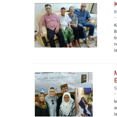
R
-
K
B
b
n
l
S
-
M
a
l