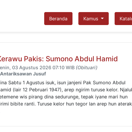
Beranda
Kamus
Katal
Kerawu Pakis: Sumono Abdul Hamid
enin, 03 Agustus 2026 07:10 WIB
(Obituari)
Antariksawan Jusuf
ina Sabtu 1 Agustus isuk, isun janjeni Pak Sumono Abdul
amid (lair 12 Pebruari 1947), arep ngirim turuse kelor. Njal
etemene wis pirang dina sedurunge, tepak iyane mari hun
irimi bibite ranti. Turuse kelor hun tegor lan arep hun atera
.