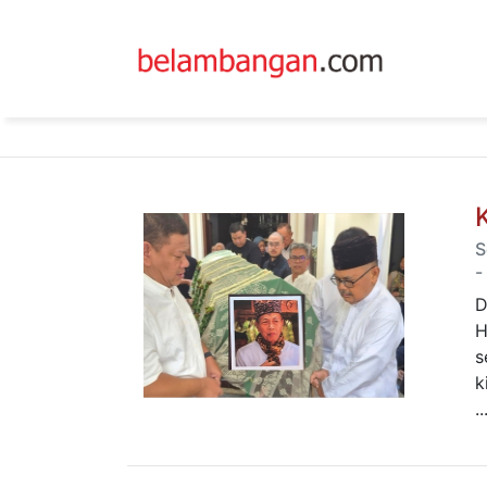
S
-
D
H
s
k
..