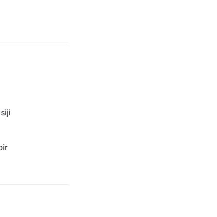
iji
ir