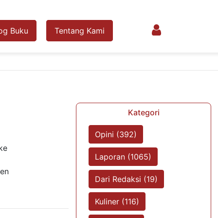
og Buku
Tentang Kami
Kategori
Opini (392)
uke
Laporan (1065)
ken
Dari Redaksi (19)
Kuliner (116)